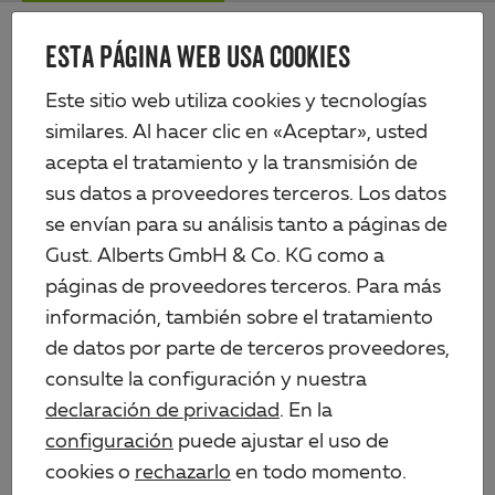
Skip
Me
to
ESTA PÁGINA WEB USA COOKIES
Alberts
main
content
Productos
Artículos de hierro
Herrajes para baúles
Este sitio web utiliza cookies y tecnologías
Gancho para cierre de baúl recto
similares. Al hacer clic en «Aceptar», usted
acepta el tratamiento y la transmisión de
sus datos a proveedores terceros. Los datos
se envían para su análisis tanto a páginas de
Gust. Alberts GmbH & Co. KG como a
páginas de proveedores terceros. Para más
información, también sobre el tratamiento
de datos por parte de terceros proveedores,
consulte la configuración y nuestra
declaración de privacidad
. En la
configuración
puede ajustar el uso de
cookies o
rechazarlo
en todo momento.