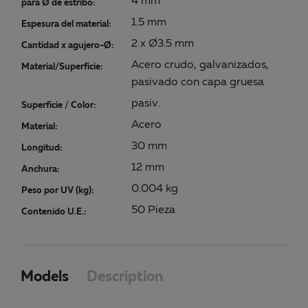
4 mm
para Ø de estribo:
1.5 mm
Espesura del material:
2 x Ø3.5 mm
Cantidad x agujero-Ø:
Acero crudo, galvanizados,
Material/Superficie:
pasivado con capa gruesa
pasiv.
Superficie / Color:
Acero
Material:
30 mm
Longitud:
12 mm
Anchura:
0.004 kg
Peso por UV (kg):
50 Pieza
Contenido U.E.:
Models
Description