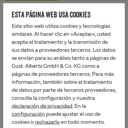
Skip
Me
to
ESTA PÁGINA WEB USA COOKIES
Alberts
main
content
Productos
Perfiles y chapas
Perfiles de acero
Perfil cuadrado
Este sitio web utiliza cookies y tecnologías
similares. Al hacer clic en «Aceptar», usted
acepta el tratamiento y la transmisión de
sus datos a proveedores terceros. Los datos
se envían para su análisis tanto a páginas de
Gust. Alberts GmbH & Co. KG como a
páginas de proveedores terceros. Para más
información, también sobre el tratamiento
de datos por parte de terceros proveedores,
consulte la configuración y nuestra
declaración de privacidad
. En la
configuración
puede ajustar el uso de
cookies o
rechazarlo
en todo momento.