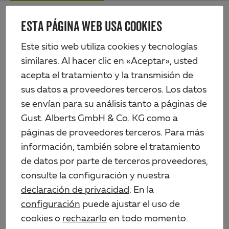
Skip
Me
to
ESTA PÁGINA WEB USA COOKIES
Alberts
main
content
Productos
Perfiles y chapas
Perfiles de aluminio cepillado
Este sitio web utiliza cookies y tecnologías
Perfil en ángulo, autoadhesivo, con película de protección
similares. Al hacer clic en «Aceptar», usted
acepta el tratamiento y la transmisión de
sus datos a proveedores terceros. Los datos
se envían para su análisis tanto a páginas de
Gust. Alberts GmbH & Co. KG como a
páginas de proveedores terceros. Para más
información, también sobre el tratamiento
de datos por parte de terceros proveedores,
consulte la configuración y nuestra
declaración de privacidad
. En la
configuración
puede ajustar el uso de
cookies o
rechazarlo
en todo momento.