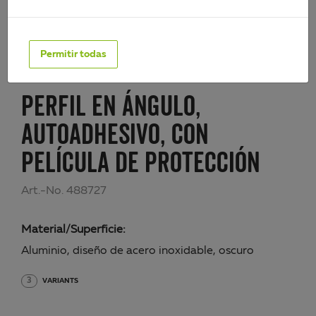
Permitir todas
PERFIL EN ÁNGULO,
AUTOADHESIVO, CON
PELÍCULA DE PROTECCIÓN
Art.-No. 488727
Material/Superficie:
Aluminio, diseño de acero inoxidable, oscuro
3
VARIANTS