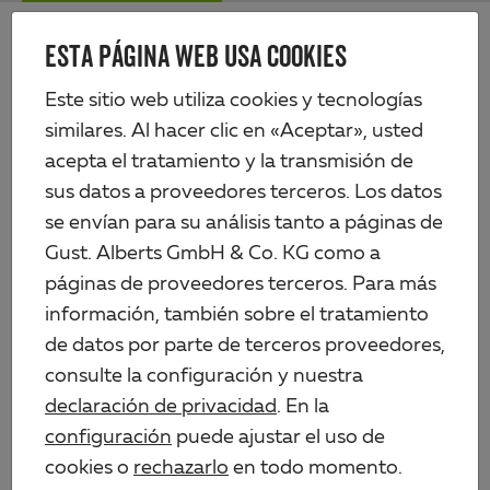
Skip
Me
to
ESTA PÁGINA WEB USA COOKIES
Alberts
main
content
Productos
Perfiles y chapas
Perfiles de plástico
Perfil cilíndrico
Este sitio web utiliza cookies y tecnologías
similares. Al hacer clic en «Aceptar», usted
acepta el tratamiento y la transmisión de
sus datos a proveedores terceros. Los datos
se envían para su análisis tanto a páginas de
Gust. Alberts GmbH & Co. KG como a
páginas de proveedores terceros. Para más
información, también sobre el tratamiento
de datos por parte de terceros proveedores,
consulte la configuración y nuestra
declaración de privacidad
. En la
configuración
puede ajustar el uso de
cookies o
rechazarlo
en todo momento.