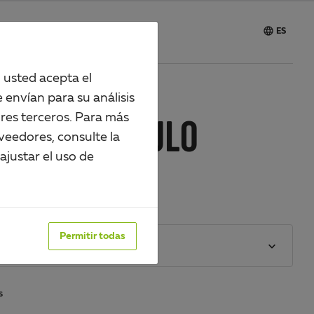

vicio
Carrera
ES
, usted acepta el
 envían para su análisis
res terceros. Para más
FIL EN ÁNGULO
veedores, consulte la
justar el uso de
488093
perficie:
Permitir todas
 color: blanco
S