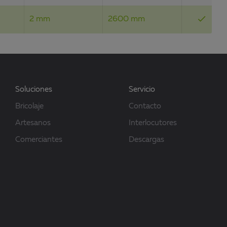
done
2 mm
2600 mm
Soluciones
Servicio
Bricolaje
Contacto
Artesanos
Interlocutores
Comerciantes
Descargas