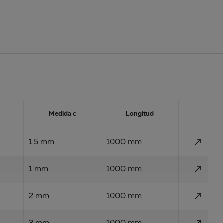
Action
Medida c
Longitud
call_made
1.5 mm
1000 mm
call_made
1 mm
1000 mm
call_made
2 mm
1000 mm
call_made