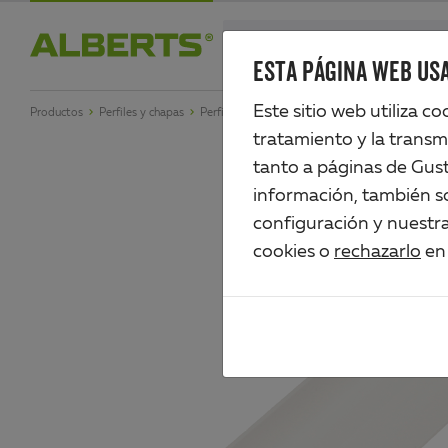
Skip
search
to
ESTA PÁGINA WEB USA
Alberts
main
Este sitio web utiliza c
Productos
Perfiles y chapas
Perfiles de plástico
Perfil en ángulo
content
tratamiento y la transm
tanto a páginas de Gus
información, también so
configuración y nuestr
cookies o
rechazarlo
en