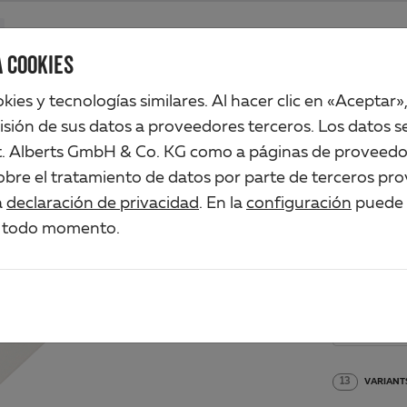
Productos
Compañia
Comercio industrial
Soluciones
Ser
 COOKIES
ookies y tecnologías similares. Al hacer clic en «Aceptar»
isión de sus datos a proveedores terceros. Los datos se
t. Alberts GmbH & Co. KG como a páginas de proveedo
PER
bre el tratamiento de datos por parte de terceros pro
a
declaración de privacidad
. En la
configuración
puede a
Art.-No. 
 todo momento.
Material/Su
PVC-U,
13
VARIANT