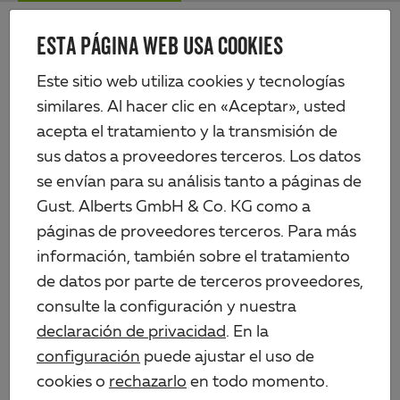
Skip
Me
to
ESTA PÁGINA WEB USA COOKIES
Alberts
main
content
Productos
Perfiles y chapas
Perfiles de plástico
Perfil en H
Este sitio web utiliza cookies y tecnologías
similares. Al hacer clic en «Aceptar», usted
acepta el tratamiento y la transmisión de
sus datos a proveedores terceros. Los datos
se envían para su análisis tanto a páginas de
Gust. Alberts GmbH & Co. KG como a
páginas de proveedores terceros. Para más
información, también sobre el tratamiento
de datos por parte de terceros proveedores,
consulte la configuración y nuestra
declaración de privacidad
. En la
configuración
puede ajustar el uso de
cookies o
rechazarlo
en todo momento.