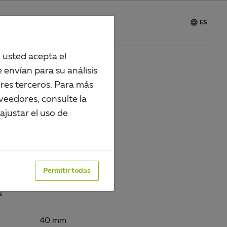

vicio
Carrera
ES
, usted acepta el
 envían para su análisis
res terceros. Para más
FIL PLANO
veedores, consulte la
justar el uso de
87768
perficie:
or: blanco
Permitir todas
S
40 mm