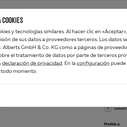
Productos
Compañia
Comercio industrial
Soluciones
Ser
 COOKIES
ookies y tecnologías similares. Al hacer clic en «Aceptar»
isión de sus datos a proveedores terceros. Los datos se
t. Alberts GmbH & Co. KG como a páginas de proveedo
PER
bre el tratamiento de datos por parte de terceros pro
a
declaración de privacidad
. En la
configuración
puede a
Art.-No. 4
 todo momento.
Material/Su
PVC-U, col
19
VARIANT
Medida a: