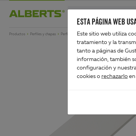
Skip
search
to
ESTA PÁGINA WEB USA
Alberts
main
Este sitio web utiliza c
Productos
Perfiles y chapas
Perfiles de plástico
Perfil plano
content
tratamiento y la transm
tanto a páginas de Gus
información, también so
configuración y nuestr
cookies o
rechazarlo
en