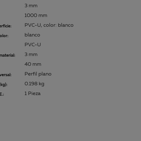
3 mm
1000 mm
PVC-U, color: blanco
rficie:
blanco
olor:
PVC-U
3 mm
material:
40 mm
Perfil plano
versal:
0.198 kg
kg):
1 Pieza
E.: