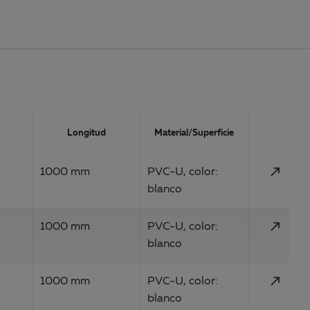
Action
Longitud
Material/Superficie
call_made
1000 mm
PVC-U, color:
blanco
call_made
1000 mm
PVC-U, color:
blanco
call_made
1000 mm
PVC-U, color:
blanco