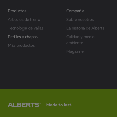
Productos
Compañia
Artículos de hierro
Sobre nosotros
Tecnología de vallas
La historia de Alberts
Perfiles y chapas
Calidad y medio
ambiente
Más productos
Magazine
Made to last.