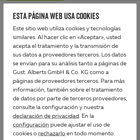
Skip
Me
to
ESTA PÁGINA WEB USA COOKIES
Alberts
main
content
Productos
Tecnología de vallas
Este sitio web utiliza cookies y tecnologías
Paneles de rejilla de varilla doble y puertas
similares. Al hacer clic en «Aceptar», usted
Anclaje para postes para postes de cercado 60 x 40 mm en bordillos en L
acepta el tratamiento y la transmisión de
sus datos a proveedores terceros. Los datos
se envían para su análisis tanto a páginas de
Gust. Alberts GmbH & Co. KG como a
páginas de proveedores terceros. Para más
información, también sobre el tratamiento
de datos por parte de terceros proveedores,
consulte la configuración y nuestra
declaración de privacidad
. En la
configuración
puede ajustar el uso de
cookies o
rechazarlo
en todo momento.