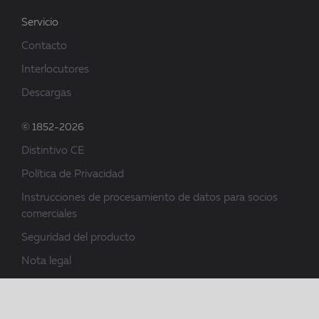
Servicio
Contacto
Interlocutores
Descargas
© 1852-2026
Distintivo CE
Política de Privacidad
Instrucciones de procesamiento de datos para socios
comerciales
Seguridad del producto
Nota legal
Condiciones generales de contratación