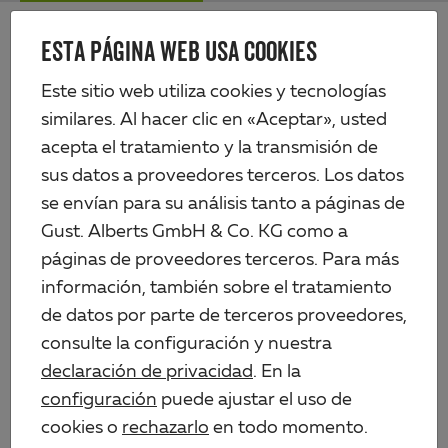
Skip
Me
to
ESTA PÁGINA WEB USA COOKIES
Alberts
main
content
Productos
Tecnología de vallas
Este sitio web utiliza cookies y tecnologías
Paneles de rejilla de varilla doble y puertas
Pórtico individual Flexo, fácil
similares. Al hacer clic en «Aceptar», usted
acepta el tratamiento y la transmisión de
sus datos a proveedores terceros. Los datos
se envían para su análisis tanto a páginas de
Gust. Alberts GmbH & Co. KG como a
páginas de proveedores terceros. Para más
información, también sobre el tratamiento
de datos por parte de terceros proveedores,
consulte la configuración y nuestra
declaración de privacidad
. En la
configuración
puede ajustar el uso de
cookies o
rechazarlo
en todo momento.