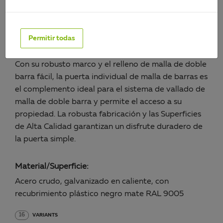
PÓRTICO INDIVIDUAL FLEXO,
FÁCIL
Permitir todas
Art.-No. 626518
Con su robusto marco y el relleno de malla de doble
barra fácil, la puerta individual de malla de barras es
el complemento ideal para el sistema de vallado de
malla de doble barra y permite el acceso a su
propiedad. La robusta fabricación y las Superficies
de Alta Calidad garantizan un disfrute duradero de
la puerta simple.
Material/Superficie:
Acero crudo, galvanizado en caliente, con
recubrimiento plástico negro mate RAL 9005
16
VARIANTS