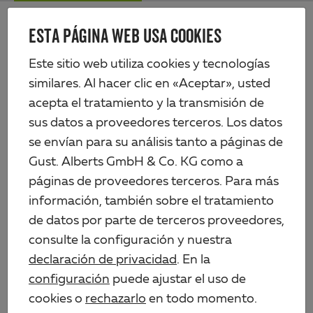
Skip
Me
to
ESTA PÁGINA WEB USA COOKIES
Alberts
main
content
Productos
Tecnología de vallas
Este sitio web utiliza cookies y tecnologías
Paneles de rejilla de varilla doble y puertas
Pórtico individual Flexo, fácil
similares. Al hacer clic en «Aceptar», usted
acepta el tratamiento y la transmisión de
sus datos a proveedores terceros. Los datos
se envían para su análisis tanto a páginas de
Gust. Alberts GmbH & Co. KG como a
páginas de proveedores terceros. Para más
información, también sobre el tratamiento
de datos por parte de terceros proveedores,
consulte la configuración y nuestra
declaración de privacidad
. En la
configuración
puede ajustar el uso de
cookies o
rechazarlo
en todo momento.