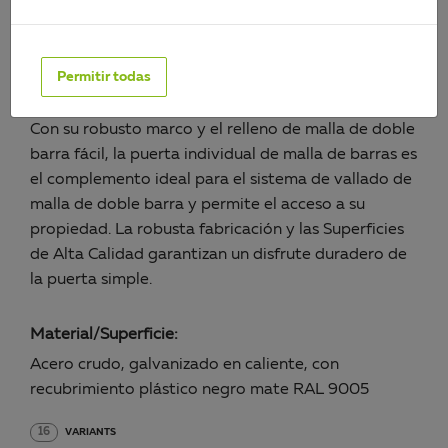
PÓRTICO INDIVIDUAL FLEXO,
FÁCIL
Permitir todas
Art.-No. 626563
Con su robusto marco y el relleno de malla de doble
barra fácil, la puerta individual de malla de barras es
el complemento ideal para el sistema de vallado de
malla de doble barra y permite el acceso a su
propiedad. La robusta fabricación y las Superficies
de Alta Calidad garantizan un disfrute duradero de
la puerta simple.
Material/Superficie:
Acero crudo, galvanizado en caliente, con
recubrimiento plástico negro mate RAL 9005
16
VARIANTS