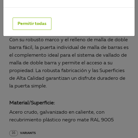
PÓRTICO INDIVIDUAL FLEXO,
FÁCIL
Permitir todas
Art.-No. 626655
Con su robusto marco y el relleno de malla de doble
barra fácil, la puerta individual de malla de barras es
el complemento ideal para el sistema de vallado de
malla de doble barra y permite el acceso a su
propiedad. La robusta fabricación y las Superficies
de Alta Calidad garantizan un disfrute duradero de
la puerta simple.
Material/Superficie:
Acero crudo, galvanizado en caliente, con
recubrimiento plástico negro mate RAL 9005
16
VARIANTS