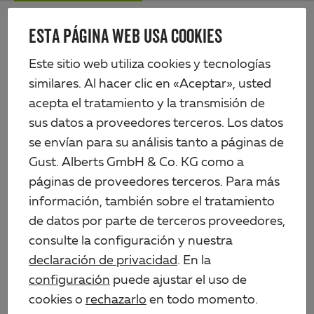
Skip
Me
to
ESTA PÁGINA WEB USA COOKIES
Alberts
main
content
Productos
Tecnología de vallas
Este sitio web utiliza cookies y tecnologías
Paneles de rejilla de varilla doble y puertas
Pórtico individual Flexo, fácil
similares. Al hacer clic en «Aceptar», usted
acepta el tratamiento y la transmisión de
sus datos a proveedores terceros. Los datos
se envían para su análisis tanto a páginas de
Gust. Alberts GmbH & Co. KG como a
páginas de proveedores terceros. Para más
información, también sobre el tratamiento
de datos por parte de terceros proveedores,
consulte la configuración y nuestra
declaración de privacidad
. En la
configuración
puede ajustar el uso de
cookies o
rechazarlo
en todo momento.