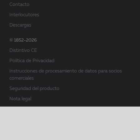
Contacto
Interlocutores
Descargas
© 1852-2026
Distintivo CE
Política de Privacidad
Instrucciones de procesamiento de datos para socios
comerciales
Seguridad del producto
Nota legal
Condiciones generales de contratación