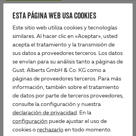
Skip
Me
to
ESTA PÁGINA WEB USA COOKIES
Alberts
main
content
Productos
Tecnología de vallas
Este sitio web utiliza cookies y tecnologías
Paneles de rejilla de varilla doble y puertas
similares. Al hacer clic en «Aceptar», usted
Poste cuadrado incl. lengüeta de sujeción, distancia entre perforaciones
400 mm
acepta el tratamiento y la transmisión de
sus datos a proveedores terceros. Los datos
se envían para su análisis tanto a páginas de
Gust. Alberts GmbH & Co. KG como a
páginas de proveedores terceros. Para más
información, también sobre el tratamiento
de datos por parte de terceros proveedores,
consulte la configuración y nuestra
declaración de privacidad
. En la
configuración
puede ajustar el uso de
cookies o
rechazarlo
en todo momento.