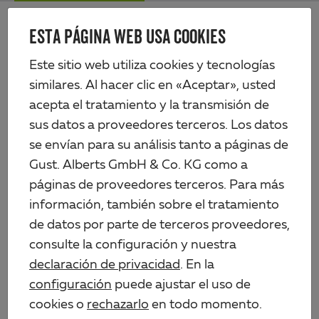
Skip
Me
to
ESTA PÁGINA WEB USA COOKIES
Alberts
main
content
Productos
Tecnología de vallas
Este sitio web utiliza cookies y tecnologías
Paneles de rejilla de varilla doble y puertas
similares. Al hacer clic en «Aceptar», usted
Poste de cercado con pletina incl. lengüeta de sujeción, distancia entre
perforaciones 400 mm
acepta el tratamiento y la transmisión de
sus datos a proveedores terceros. Los datos
se envían para su análisis tanto a páginas de
Gust. Alberts GmbH & Co. KG como a
páginas de proveedores terceros. Para más
información, también sobre el tratamiento
de datos por parte de terceros proveedores,
consulte la configuración y nuestra
declaración de privacidad
. En la
configuración
puede ajustar el uso de
cookies o
rechazarlo
en todo momento.