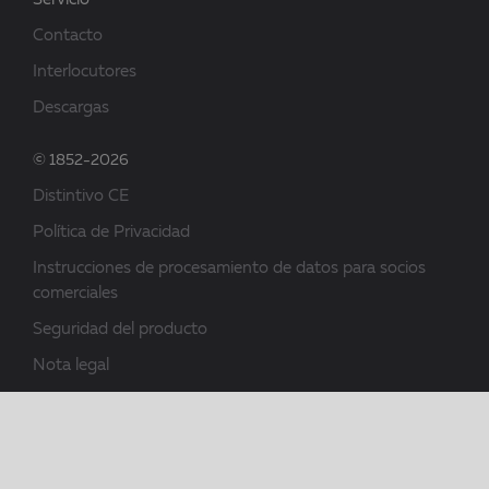
Servicio
Contacto
Interlocutores
Descargas
© 1852-2026
Distintivo CE
Política de Privacidad
Instrucciones de procesamiento de datos para socios
comerciales
Seguridad del producto
Nota legal
Condiciones generales de contratación