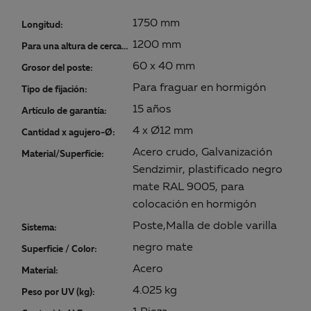
1750 mm
Longitud:
1200 mm
Para una altura de cercado:
60 x 40 mm
Grosor del poste:
Para fraguar en hormigón
Tipo de fijación:
15 años
Artículo de garantía:
4 x Ø12 mm
Cantidad x agujero-Ø:
Acero crudo, Galvanización
Material/Superficie:
Sendzimir, plastificado negro
mate RAL 9005, para
colocación en hormigón
Poste,Malla de doble varilla
Sistema:
negro mate
Superficie / Color:
Acero
Material:
4.025 kg
Peso por UV (kg):