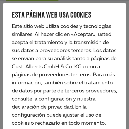
Skip
Me
to
ESTA PÁGINA WEB USA COOKIES
Alberts
main
content
Productos
Tecnología de vallas
Este sitio web utiliza cookies y tecnologías
Paneles de rejilla de varilla doble y puertas
similares. Al hacer clic en «Aceptar», usted
Poste de cercado incl. lengüeta de sujeción, distancia entre perforaciones
400 mm
acepta el tratamiento y la transmisión de
sus datos a proveedores terceros. Los datos
se envían para su análisis tanto a páginas de
Gust. Alberts GmbH & Co. KG como a
páginas de proveedores terceros. Para más
información, también sobre el tratamiento
de datos por parte de terceros proveedores,
consulte la configuración y nuestra
declaración de privacidad
. En la
configuración
puede ajustar el uso de
cookies o
rechazarlo
en todo momento.