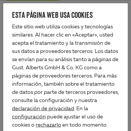
Skip
Me
to
ESTA PÁGINA WEB USA COOKIES
Alberts
main
content
Productos
Tecnología de vallas
Este sitio web utiliza cookies y tecnologías
Paneles de rejilla de varilla doble y puertas
similares. Al hacer clic en «Aceptar», usted
Tiras de protección visual en rollo, robustas, no se deforman
acepta el tratamiento y la transmisión de
sus datos a proveedores terceros. Los datos
se envían para su análisis tanto a páginas de
Gust. Alberts GmbH & Co. KG como a
páginas de proveedores terceros. Para más
información, también sobre el tratamiento
de datos por parte de terceros proveedores,
consulte la configuración y nuestra
declaración de privacidad
. En la
configuración
puede ajustar el uso de
cookies o
rechazarlo
en todo momento.