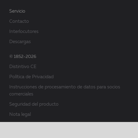
Servicio
Contacto
Interlocutores
Descargas
© 1852-2026
Distintivo CE
Política de Privacidad
Instrucciones de procesamiento de datos para socios
comerciales
Seguridad del producto
Nota legal
Condiciones generales de contratación