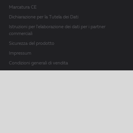
Marcatura CE
Dichiarazione per la Tutela dei Dati
Istruzioni per l'elaborazione dei dati per i partner
commerciali
Sicurezza del prodotto
Impressum
Condizioni generali di vendita
Download
Creato per durare.