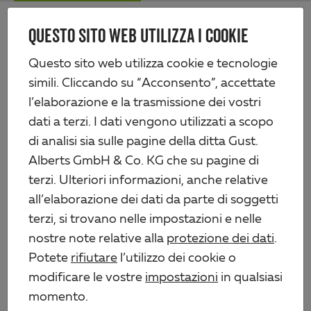
Skip
Me
to
QUESTO SITO WEB UTILIZZA I COOKIE
Alberts
main
content
Prodotti
Ferramenta
Inferriate in ferro battuto
Questo sito web utilizza cookie e tecnologie
Inferriata Frankfurt, in misure speciali
simili. Cliccando su “Acconsento”, accettate
l’elaborazione e la trasmissione dei vostri
dati a terzi. I dati vengono utilizzati a scopo
di analisi sia sulle pagine della ditta Gust.
Alberts GmbH & Co. KG che su pagine di
terzi. Ulteriori informazioni, anche relative
all’elaborazione dei dati da parte di soggetti
terzi, si trovano nelle impostazioni e nelle
nostre note relative alla
protezione dei dati
.
Potete
rifiutare
l’utilizzo dei cookie o
modificare le vostre
impostazioni
in qualsiasi
momento.