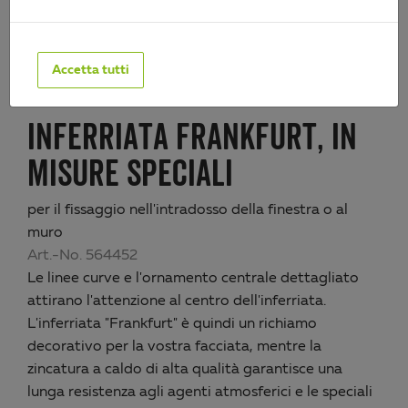
Accetta tutti
INFERRIATA FRANKFURT, IN
MISURE SPECIALI
per il fissaggio nell'intradosso della finestra o al
muro
Art.-No. 564452
Le linee curve e l'ornamento centrale dettagliato
attirano l'attenzione al centro dell'inferriata.
L'inferriata "Frankfurt" è quindi un richiamo
decorativo per la vostra facciata, mentre la
zincatura a caldo di alta qualità garantisce una
lunga resistenza agli agenti atmosferici e le speciali