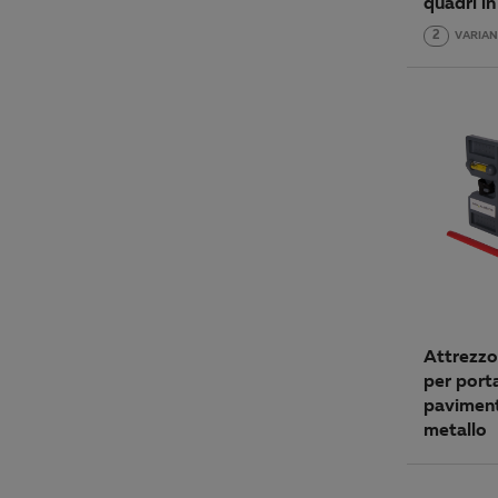
quadri in
2
VARIAN
Attrezzo
per port
paviment
metallo