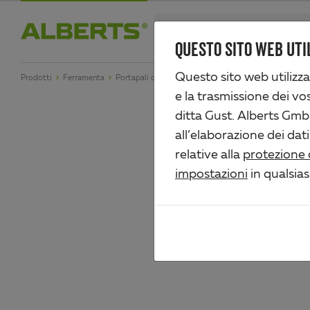
Skip
search
to
QUESTO SITO WEB UTIL
Alberts
main
Questo sito web utilizza
Prodotti
Ferramenta
Portapali da ancorare e avvitare
content
e la trasmissione dei vost
ditta Gust. Alberts GmbH
all’elaborazione dei dati
9 passend
relative alla
protezione 
impostazioni
in qualsia