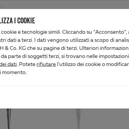
Prodotti
Azienda
Attività industriali
Soluzioni
Servizi
IZZA I COOKIE
 cookie e tecnologie simili. Cliccando su “Acconsento”,
ri dati a terzi. I dati vengono utilizzati a scopo di analis
PORTAPALI DA ANCORAR
 & Co. KG che su pagine di terzi. Ulteriori informazioni
 da parte di soggetti terzi, si trovano nelle impostazion
e Produkte
dei dati
. Potete
rifiutare
l’utilizzo dei cookie o modifica
si momento.