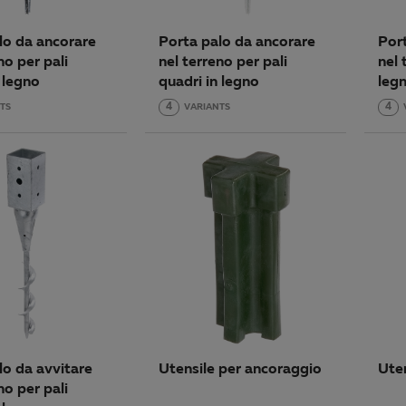
lo da ancorare
Porta palo da ancorare
Por
no per pali
nel terreno per pali
nel 
 legno
quadri in legno
leg
TS
4
VARIANTS
4
lo da avvitare
Utensile per ancoraggio
Ute
no per pali