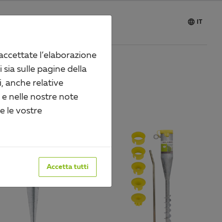

Carriera
IT
 accettate l’elaborazione
i sia sulle pagine della
E E AVVITARE
, anche relative
i e nelle nostre note
re le vostre
Accetta tutti