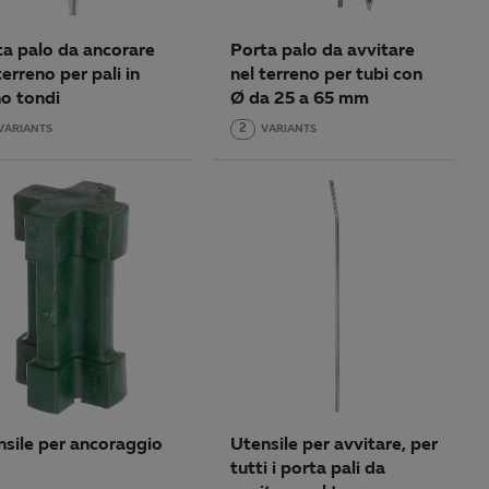
ta palo da ancorare
Porta palo da avvitare
terreno per pali in
nel terreno per tubi con
no tondi
Ø da 25 a 65 mm
VARIANTS
2
VARIANTS
nsile per ancoraggio
Utensile per avvitare, per
tutti i porta pali da