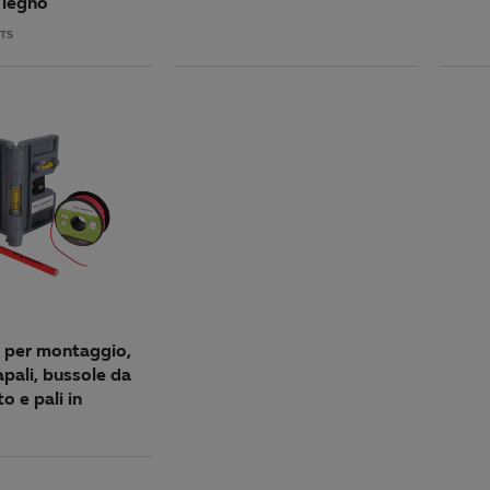
 legno
TS
 per montaggio,
apali, bussole da
o e pali in