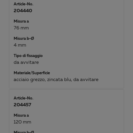
Article-No.
204440
Misura a
76 mm
Misura b-Ø
4 mm
Tipo di fissaggio
da avvitare
Materiale/Superficie
acciaio grezzo, zincata blu, da avvitare
Article-No.
204457
Misura a
120 mm
Misura b-Ø