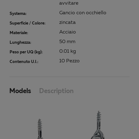
avvitare
Gancio con occhiello
Systema:
zincata
Superficie / Colore:
Acciaio
Materiale:
50 mm
Lunghezza:
0.01 kg
Peso per UQ (kg):
10 Pezzo
Contenuto U.I.:
Models
Description