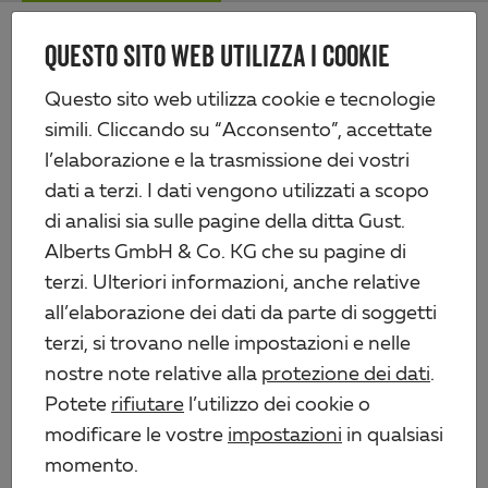
Skip
Me
to
QUESTO SITO WEB UTILIZZA I COOKIE
Alberts
main
content
Prodotti
Tecnologia di recinzione
Ferramenta per cancelli in legno
Questo sito web utilizza cookie e tecnologie
Gancio
simili. Cliccando su “Acconsento”, accettate
l’elaborazione e la trasmissione dei vostri
dati a terzi. I dati vengono utilizzati a scopo
di analisi sia sulle pagine della ditta Gust.
Alberts GmbH & Co. KG che su pagine di
terzi. Ulteriori informazioni, anche relative
all’elaborazione dei dati da parte di soggetti
terzi, si trovano nelle impostazioni e nelle
nostre note relative alla
protezione dei dati
.
Potete
rifiutare
l’utilizzo dei cookie o
modificare le vostre
impostazioni
in qualsiasi
momento.