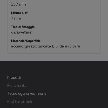
250 mm
Misura b-Ø
7 mm
Tipo di fissaggio
da avvitare
Materiale/Superficie
acciaio grezzo, zincata blu, da avvitare
Prodotti
Ferramenta
Tecnologia di recinzione
Profili e lamiere