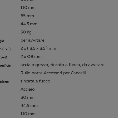
110 mm
65 mm
44.5 mm
50 kg
per avvitare
gio:
2 x ( 8.5 x 8.5 ) mm
 (LxL):
2 x Ø8 mm
oro-Ø:
acciaio grezzo, zincata a fuoco, da avvitare
erficie:
Rullo porta,Accessori per Cancelli
zincata a fuoco
olore:
Acciaio
80 mm
44,5 mm
110 mm