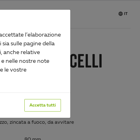

Carriera
IT
 accettate l’elaborazione
i sia sulle pagine della
, anche relative
TA PER CANCELLI
i e nelle nostre note
re le vostre
ANTI
14364
Accetta tutti
Superficie:
zzo, zincata a fuoco, da avvitare
80 mm