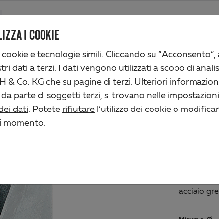
Prodotti
Azienda
Attività industriali
Soluzioni
Servizi
IZZA I COOKIE
 cookie e tecnologie simili. Cliccando su “Acconsento”,
er cancelli pesanti
ri dati a terzi. I dati vengono utilizzati a scopo di analis
 & Co. KG che su pagine di terzi. Ulteriori informazioni
RUO
 da parte di soggetti terzi, si trovano nelle impostazion
dei dati
. Potete
rifiutare
l’utilizzo dei cookie o modifica
PES
si momento.
Art.-No. 2
Materiale/
acciaio gre