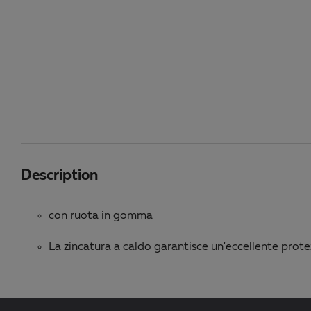
Description
con ruota in gomma
La zincatura a caldo garantisce un'eccellente prote