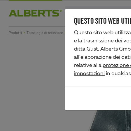
Skip
search
to
QUESTO SITO WEB UTIL
Alberts
main
Questo sito web utilizza
Prodotti
Tecnologia di recinzione
Ferramenta per cancelli in legno
Ruota p
content
e la trasmissione dei vost
ditta Gust. Alberts GmbH
all’elaborazione dei dati
relative alla
protezione 
impostazioni
in qualsia