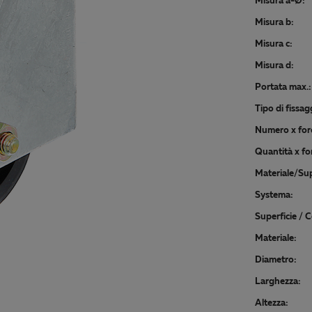
Misura a-Ø:
Misura b:
Misura c:
Misura d:
Portata max.:
Tipo di fissag
Numero x foro
Quantità x f
Materiale/Sup
Systema:
Superficie / C
Materiale:
Diametro:
Larghezza:
Altezza: