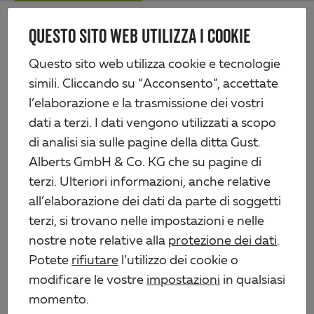
Skip
Me
to
QUESTO SITO WEB UTILIZZA I COOKIE
Alberts
main
content
Prodotti
Tecnologia di recinzione
Ferramenta per cancelli in legno
Questo sito web utilizza cookie e tecnologie
Set ferramenta per cancelli a due battenti
simili. Cliccando su “Acconsento”, accettate
l’elaborazione e la trasmissione dei vostri
dati a terzi. I dati vengono utilizzati a scopo
di analisi sia sulle pagine della ditta Gust.
Alberts GmbH & Co. KG che su pagine di
terzi. Ulteriori informazioni, anche relative
all’elaborazione dei dati da parte di soggetti
terzi, si trovano nelle impostazioni e nelle
nostre note relative alla
protezione dei dati
.
Potete
rifiutare
l’utilizzo dei cookie o
modificare le vostre
impostazioni
in qualsiasi
momento.