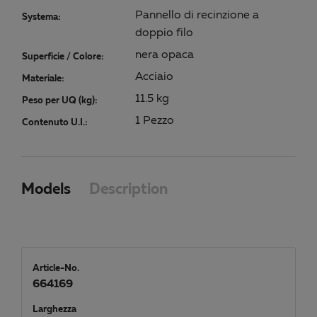
Pannello di recinzione a
Systema:
doppio filo
nera opaca
Superficie / Colore:
Acciaio
Materiale:
11.5 kg
Peso per UQ (kg):
1 Pezzo
Contenuto U.I.:
Models
Description
Article-No.
664169
Larghezza