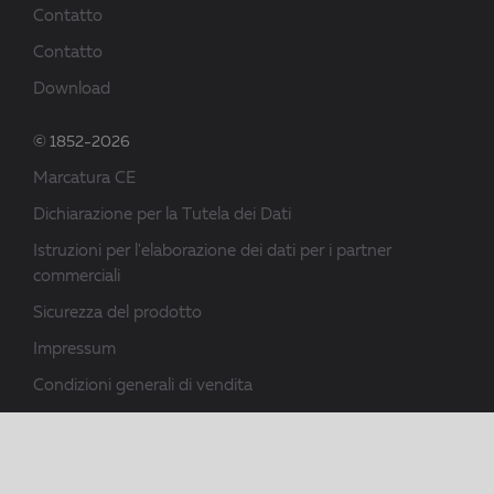
Contatto
Contatto
Download
© 1852-2026
Marcatura CE
Dichiarazione per la Tutela dei Dati
Istruzioni per l'elaborazione dei dati per i partner
commerciali
Sicurezza del prodotto
Impressum
Condizioni generali di vendita
Download