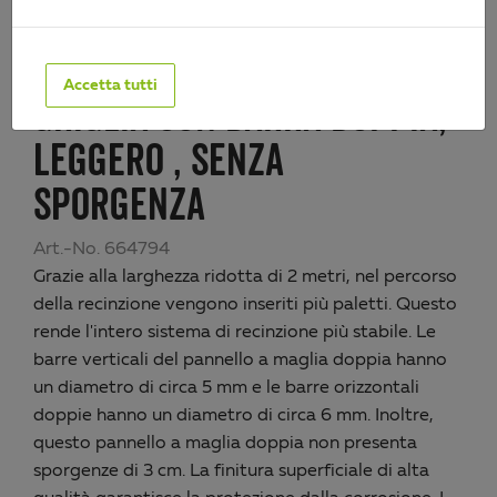
Accetta tutti
GRIGLIA CON BARRA DOPPIA,
LEGGERO , SENZA
SPORGENZA
Art.-No. 664794
Grazie alla larghezza ridotta di 2 metri, nel percorso
della recinzione vengono inseriti più paletti. Questo
rende l'intero sistema di recinzione più stabile. Le
barre verticali del pannello a maglia doppia hanno
un diametro di circa 5 mm e le barre orizzontali
doppie hanno un diametro di circa 6 mm. Inoltre,
questo pannello a maglia doppia non presenta
sporgenze di 3 cm. La finitura superficiale di alta