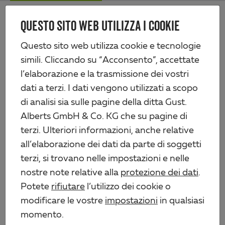
Skip
Me
to
QUESTO SITO WEB UTILIZZA I COOKIE
Alberts
main
content
Prodotti
Tecnologia di recinzione
Questo sito web utilizza cookie e tecnologie
Recinzioni a sbarra doppia e cancelli
simili. Cliccando su “Acconsento”, accettate
Griglia con barra doppia, leggero , senza sporgenza
l’elaborazione e la trasmissione dei vostri
dati a terzi. I dati vengono utilizzati a scopo
di analisi sia sulle pagine della ditta Gust.
Alberts GmbH & Co. KG che su pagine di
terzi. Ulteriori informazioni, anche relative
all’elaborazione dei dati da parte di soggetti
terzi, si trovano nelle impostazioni e nelle
nostre note relative alla
protezione dei dati
.
Potete
rifiutare
l’utilizzo dei cookie o
modificare le vostre
impostazioni
in qualsiasi
momento.