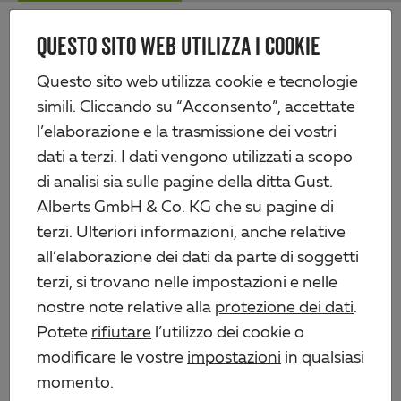
Skip
Me
to
QUESTO SITO WEB UTILIZZA I COOKIE
Alberts
main
content
Prodotti
Tecnologia di recinzione
Questo sito web utilizza cookie e tecnologie
Recinzioni a sbarra doppia e cancelli
simili. Cliccando su “Acconsento”, accettate
Palo di recinzione incl. linguetta di serraggio interna, accorciato, distanza
fori 400 mm
l’elaborazione e la trasmissione dei vostri
dati a terzi. I dati vengono utilizzati a scopo
di analisi sia sulle pagine della ditta Gust.
Alberts GmbH & Co. KG che su pagine di
terzi. Ulteriori informazioni, anche relative
all’elaborazione dei dati da parte di soggetti
terzi, si trovano nelle impostazioni e nelle
nostre note relative alla
protezione dei dati
.
Potete
rifiutare
l’utilizzo dei cookie o
modificare le vostre
impostazioni
in qualsiasi
momento.