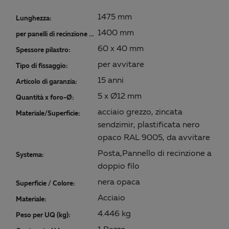
1475 mm
Lunghezza:
1400 mm
per panelli di recinzione di un'altezza di:
60 x 40 mm
Spessore pilastro:
per avvitare
Tipo di fissaggio:
15 anni
Articolo di garanzia:
5 x Ø12 mm
Quantità x foro-Ø:
acciaio grezzo, zincata
Materiale/Superficie:
sendzimir, plastificata nero
opaco RAL 9005, da avvitare
Posta,Pannello di recinzione a
Systema:
doppio filo
nera opaca
Superficie / Colore:
Acciaio
Materiale:
4.446 kg
Peso per UQ (kg):