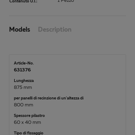
1 Pezzo
Contenuto U.I.:
Models
Description
Article-No.
631376
Lunghezza
875 mm
per panelli di recinzione di un'altezza di
800 mm
Spessore pilastro
60 x 40 mm
Tipo di fissaggio