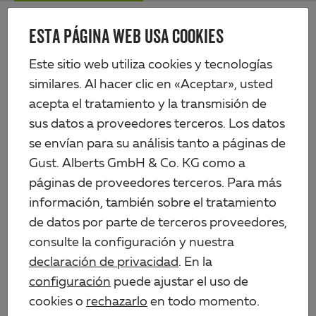
Skip
Me
to
ESTA PÁGINA WEB USA COOKIES
Alberts
main
Artículos de hierro
content
Este sitio web utiliza cookies y tecnologías
SURTIDO DE HERRAJES PARA
similares. Al hacer clic en «Aceptar», usted
BAÚLES
acepta el tratamiento y la transmisión de
sus datos a proveedores terceros. Los datos
se envían para su análisis tanto a páginas de
Gust. Alberts GmbH & Co. KG como a
Filter
páginas de proveedores terceros. Para más
16 CATEGORIES
información, también sobre el tratamiento
All Categories
de datos por parte de terceros proveedores,
consulte la configuración y nuestra
Cerrojo para candado con maneta plana, negro
declaración de privacidad
. En la
Surtido de cerrojos
configuración
puede ajustar el uso de
Ovado
cookies o
rechazarlo
en todo momento.