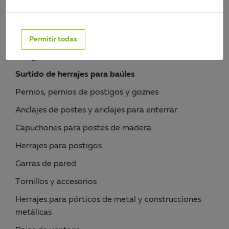
DURAVIS®
Surtido de conectores para madera
Escuadras y platinas de ensamblaje
Permitir todas
Bisagras
Surtido de herrajes para baúles
Pernios, pernios de postigos y goznes
Anclajes de postes y anclajes para enterrar
Capuchones para postes de madera
Herrajes para postigos
Garras de pared
Tornillos y accesorios
Herrajes para pórticos de metal y construcciones
metálicas