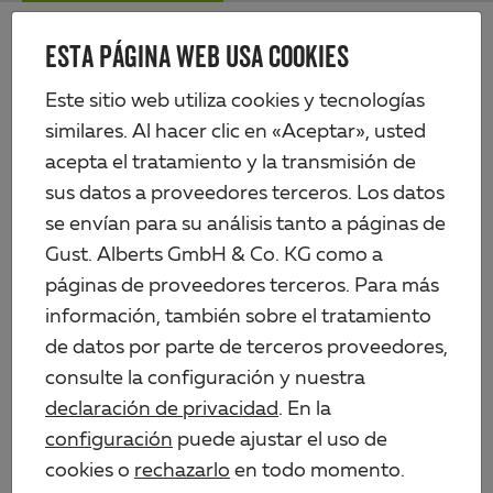
Skip
Me
to
ESTA PÁGINA WEB USA COOKIES
Alberts
main
content
Productos
Perfiles y chapas
Perfiles de plástico
Perfil cilíndrico
Este sitio web utiliza cookies y tecnologías
similares. Al hacer clic en «Aceptar», usted
acepta el tratamiento y la transmisión de
sus datos a proveedores terceros. Los datos
se envían para su análisis tanto a páginas de
Gust. Alberts GmbH & Co. KG como a
páginas de proveedores terceros. Para más
información, también sobre el tratamiento
de datos por parte de terceros proveedores,
consulte la configuración y nuestra
declaración de privacidad
. En la
configuración
puede ajustar el uso de
cookies o
rechazarlo
en todo momento.