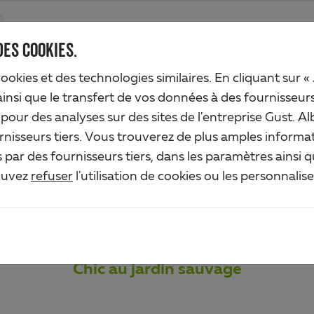
Produits
Société
Service de l'industrie
Solutions
Service
DES COOKIES.
cookies et des technologies similaires. En cliquant sur «
ainsi que le transfert de vos données à des fournisseur
n pour des analyses sur des sites de l'entreprise Gust.
SOIRES POUR A
rnisseurs tiers. Vous trouverez de plus amples informat
par des fournisseurs tiers, dans les paramètres ainsi 
ouvez
refuser
l'utilisation de cookies ou les personnalis
SAUVAGES
Chic au jardin sauvage