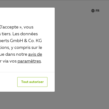

Carrière
FR
 J'accepte », vous
s tiers. Les données
 Alberts GmbH & Co. KG
NIMAUX
ions, y compris sur le
que dans notre
avis de
er via vos
paramètres
.
Tout autoriser