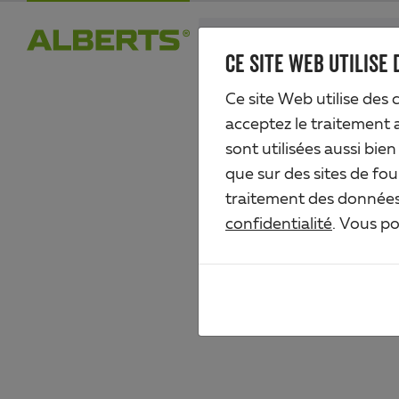
Skip
search
to
CE SITE WEB UTILISE 
Alberts
main
Ce site Web utilise des 
content
acceptez le traitement 
sont utilisées aussi bie
ACCES
que sur des sites de fou
traitement des données 
confidentialité
. Vous p