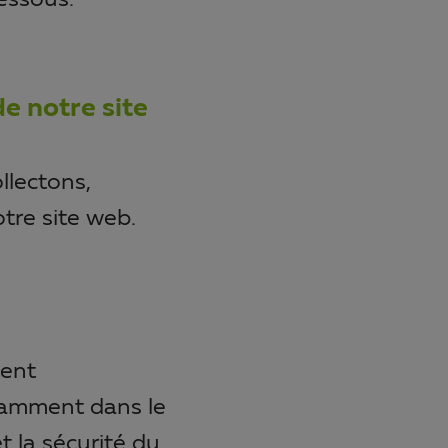
essous.
e notre site
llectons,
otre site web.
tent
tamment dans le
t la sécurité du