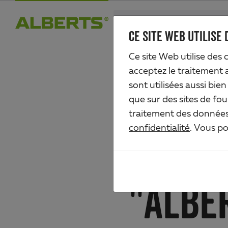
Skip
search
to
CE SITE WEB UTILISE 
Alberts
main
Ce site Web utilise des 
content
acceptez le traitement 
sont utilisées aussi bie
DÉCLA
que sur des sites de fou
traitement des données 
confidentialité
. Vous p
PROTE
"ALBE