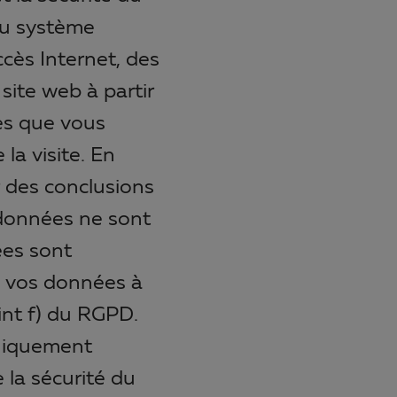
du système
ccès Internet, des
site web à partir
es que vous
la visite. En
r des conclusions
 données ne sont
ées sont
e vos données à
oint f) du RGPD.
hniquement
 la sécurité du