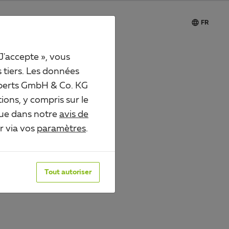

Carrière
FR
 J'accepte », vous
s tiers. Les données
 Alberts GmbH & Co. KG
ions, y compris sur le
que dans notre
avis de
er via vos
paramètres
.
NÉES
Tout autoriser