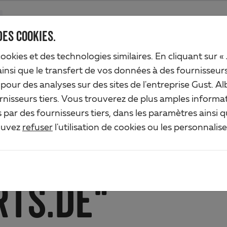
Produits
Société
Service de l'industrie
Solutions
Service
DES COOKIES.
cookies et des technologies similaires. En cliquant sur «
ainsi que le transfert de vos données à des fournisseur
n pour des analyses sur des sites de l'entreprise Gust.
RATION DE
rnisseurs tiers. Vous trouverez de plus amples informat
par des fournisseurs tiers, dans les paramètres ainsi 
ouvez
refuser
l'utilisation de cookies ou les personnalis
CTION DES DON
RTS.DE“