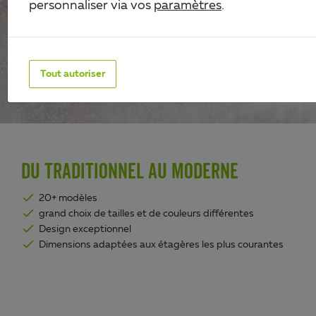
personnaliser via vos
paramètres
.
Tout autoriser
DU TRADITIONNEL AU MODERNE
20+ modèles
grand choix de tailles et de couleurs différentes
Design exceptionnel
Dimensions adaptées aux étagères les plus courantes