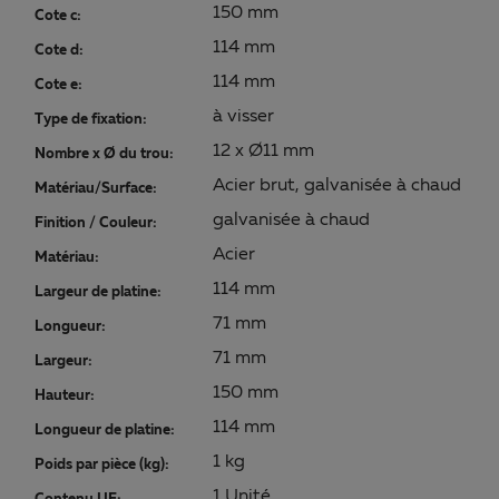
150 mm
Cote c:
114 mm
Cote d:
114 mm
Cote e:
à visser
Type de fixation:
12 x Ø11 mm
Nombre x Ø du trou:
Acier brut, galvanisée à chaud
Matériau/Surface:
galvanisée à chaud
Finition / Couleur:
Acier
Matériau:
114 mm
Largeur de platine:
71 mm
Longueur:
71 mm
Largeur:
150 mm
Hauteur:
114 mm
Longueur de platine:
1 kg
Poids par pièce (kg):
1 Unité