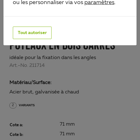
ou les personnaliser via vos
paramètres
.
ANCRE SUR PLATINE POUR
Tout autoriser
POTEAUX EN BOIS CARRÉS
idéale pour la fixation dans les angles
Art.-No. 211714
Matériau/Surface:
Acier brut, galvanisée à chaud
2
VARIANTS
71 mm
Cote a:
71 mm
Cote b: