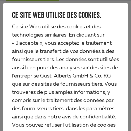
Skip
Me
to
CE SITE WEB UTILISE DES COOKIES.
Alberts
main
content
Produits
Clôtures
Ce site Web utilise des cookies et des
Ancres de poteaux, ancres à enfoncer & ancres à visser
technologies similaires. En cliquant sur
Ancre sur platine pour poteaux en bois carrés
« J'accepte », vous acceptez le traitement
ainsi que le transfert de vos données à des
fournisseurs tiers. Les données sont utilisées
aussi bien pour des analyses sur des sites de
l'entreprise Gust. Alberts GmbH & Co. KG
que sur des sites de fournisseurs tiers. Vous
trouverez de plus amples informations, y
compris sur le traitement des données par
des fournisseurs tiers, dans les paramètres
ainsi que dans notre
avis de confidentialité
.
Vous pouvez
refuser
l'utilisation de cookies