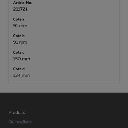
Article-No.
211721
Cote a
91 mm
Cote b
91 mm
Cote c
150 mm
Cote d
134 mm
Produits
Quincaillerie