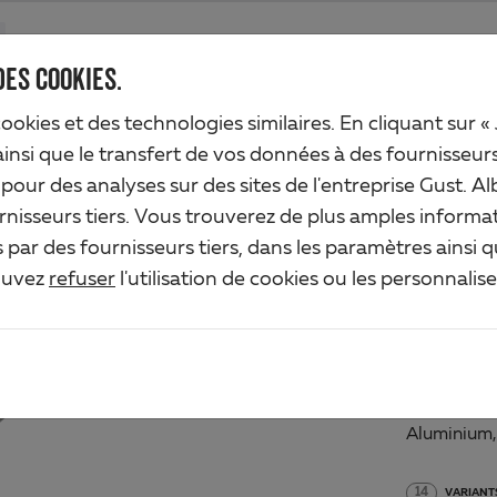
Produits
Société
Service de l'industrie
Solutions
Service
DES COOKIES.
cookies et des technologies similaires. En cliquant sur «
utoserrage
ainsi que le transfert de vos données à des fournisseur
n pour des analyses sur des sites de l'entreprise Gust.
PRO
rnisseurs tiers. Vous trouverez de plus amples informat
par des fournisseurs tiers, dans les paramètres ainsi 
AUT
ouvez
refuser
l'utilisation de cookies ou les personnalis
Art.-No. 
Matériau/S
Aluminium,
14
VARIANT