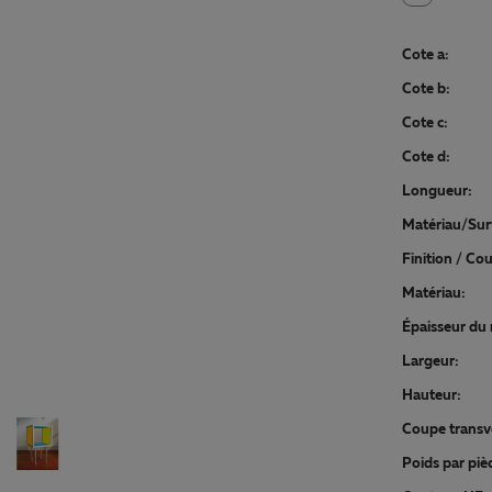
Cote a:
Cote b:
Cote c:
Cote d:
Longueur:
Matériau/Sur
Finition / Cou
Matériau:
Épaisseur du 
Largeur:
Hauteur:
Coupe transv
Poids par pièc