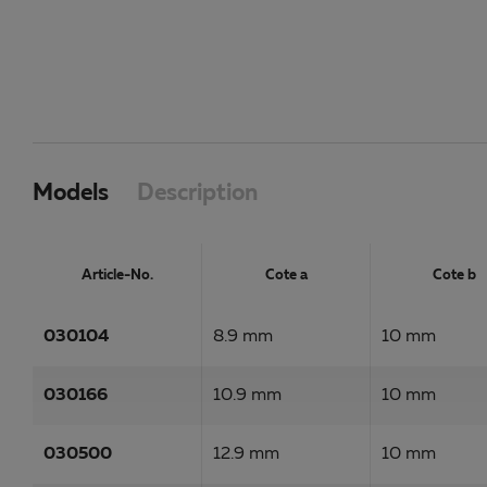
Models
Description
Article-No.
Cote a
Cote b
030104
8.9 mm
10 mm
030166
10.9 mm
10 mm
030500
12.9 mm
10 mm