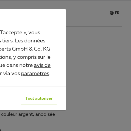

Carrière
FR
 J'accepte », vous
s tiers. Les données
 Alberts GmbH & Co. KG
FILÉ EN U À
ions, y compris sur le
que dans notre
avis de
OSERRAGE
er via vos
paramètres
.
030890
Tout autoriser
urface:
 couleur argent, anodisée
S