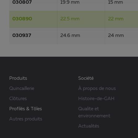
030807
19.9 mm
15 mm
030890
22.5 mm
22 mm
030937
24.6 mm
24 mm
Produits
Société
Quincaillerie
À propos de nous
Clôtures
Histoire-de-GAH
Profilés & Tôles
Qualite et
environnement
Autres produits
Actualités