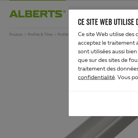
Skip
search
to
CE SITE WEB UTILISE 
Alberts
main
Ce site Web utilise des 
Produits
Profilés & Tôles
Profilés de raccords de serrage
Profilé en U à a
content
acceptez le traitement 
sont utilisées aussi bie
que sur des sites de fou
traitement des données 
confidentialité
. Vous p