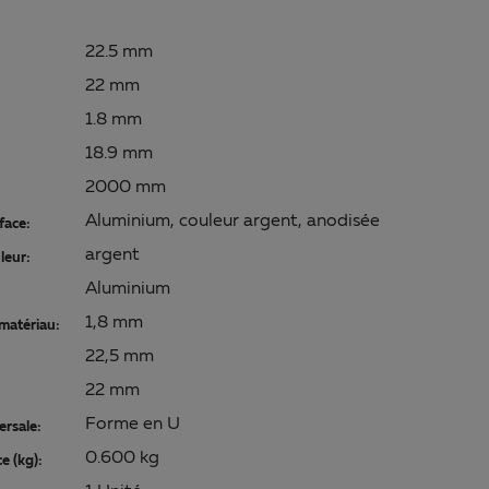
22.5 mm
22 mm
1.8 mm
18.9 mm
2000 mm
Aluminium, couleur argent, anodisée
face:
argent
leur:
Aluminium
1,8 mm
matériau:
22,5 mm
22 mm
Forme en U
ersale:
0.600 kg
e (kg):