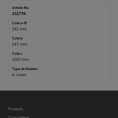
Article-No.
211776
Cote a-Ø
141 mm
Cote b
147 mm
Cote c
200 mm
Type de fixation
à visser
Produits