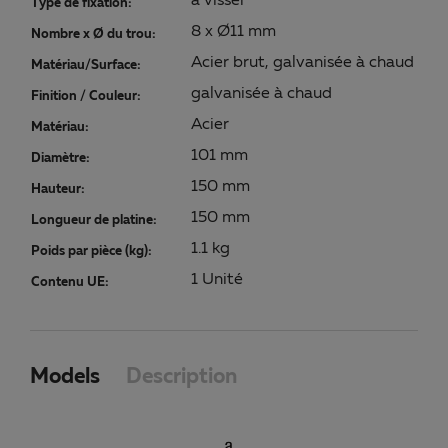
à visser
Type de fixation:
8 x Ø11 mm
Nombre x Ø du trou:
Acier brut, galvanisée à chaud
Matériau/Surface:
galvanisée à chaud
Finition / Couleur:
Acier
Matériau:
101 mm
Diamètre:
150 mm
Hauteur:
150 mm
Longueur de platine:
1.1 kg
Poids par pièce (kg):
1 Unité
Contenu UE:
Models
Description