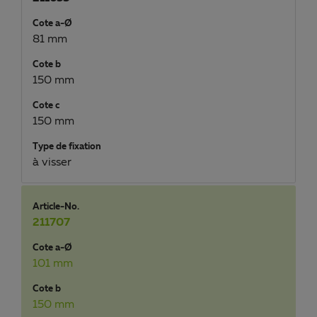
Cote a-Ø
81 mm
Cote b
150 mm
Cote c
150 mm
Type de fixation
à visser
Article-No.
211707
Cote a-Ø
101 mm
Cote b
150 mm