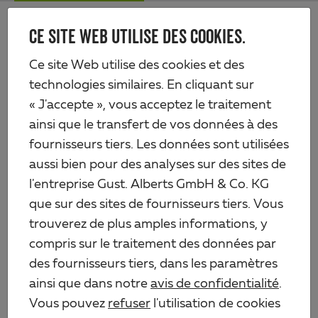
Skip
Me
to
CE SITE WEB UTILISE DES COOKIES.
Alberts
main
content
Produits
Quincaillerie
Ancres de poteau
Ce site Web utilise des cookies et des
Ancre sur platine pour poteaux en bois ronds
technologies similaires. En cliquant sur
« J'accepte », vous acceptez le traitement
ainsi que le transfert de vos données à des
fournisseurs tiers. Les données sont utilisées
aussi bien pour des analyses sur des sites de
l'entreprise Gust. Alberts GmbH & Co. KG
que sur des sites de fournisseurs tiers. Vous
trouverez de plus amples informations, y
compris sur le traitement des données par
des fournisseurs tiers, dans les paramètres
ainsi que dans notre
avis de confidentialité
.
Vous pouvez
refuser
l'utilisation de cookies