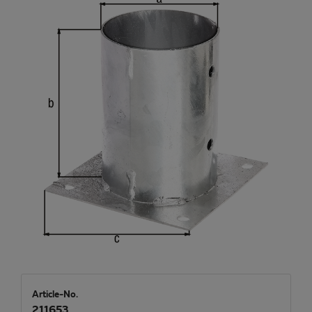
Article-No.
211653