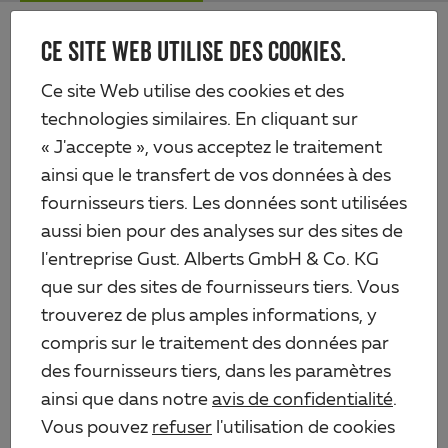
Skip
Me
to
CE SITE WEB UTILISE DES COOKIES.
Alberts
main
content
Produits
Quincaillerie
Connecteurs de charpente
Ce site Web utilise des cookies et des
Équerre renforcée avec griffe
technologies similaires. En cliquant sur
« J'accepte », vous acceptez le traitement
ainsi que le transfert de vos données à des
fournisseurs tiers. Les données sont utilisées
aussi bien pour des analyses sur des sites de
l'entreprise Gust. Alberts GmbH & Co. KG
que sur des sites de fournisseurs tiers. Vous
trouverez de plus amples informations, y
compris sur le traitement des données par
des fournisseurs tiers, dans les paramètres
ainsi que dans notre
avis de confidentialité
.
Vous pouvez
refuser
l'utilisation de cookies