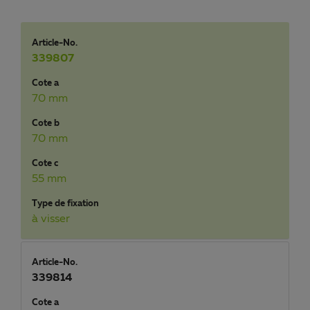
Article-No.
339807
Cote a
70 mm
Cote b
70 mm
Cote c
55 mm
Type de fixation
à visser
Article-No.
339814
Cote a