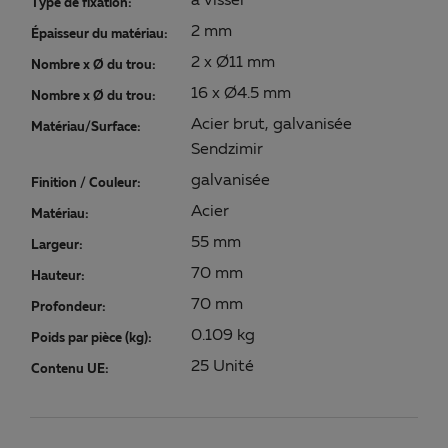
à visser
Type de fixation:
2 mm
Épaisseur du matériau:
2 x Ø11 mm
Nombre x Ø du trou:
16 x Ø4.5 mm
Nombre x Ø du trou:
Acier brut, galvanisée
Matériau/Surface:
Sendzimir
galvanisée
Finition / Couleur:
Acier
Matériau:
55 mm
Largeur:
70 mm
Hauteur:
70 mm
Profondeur:
0.109 kg
Poids par pièce (kg):
25 Unité
Contenu UE: