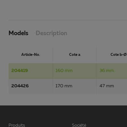
Models
Description
Article-No.
Cote a
Cote b-Ø
204419
160 mm
36 mm
204426
170 mm
47 mm
Produits
Société