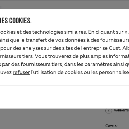
Produits
Société
Service de l'industrie
Solutions
Service
DES COOKIES.
cookies et des technologies similaires. En cliquant sur «
ainsi que le transfert de vos données à des fournisseur
n pour des analyses sur des sites de l'entreprise Gust.
ANN
rnisseurs tiers. Vous trouverez de plus amples informat
par des fournisseurs tiers, dans les paramètres ainsi 
Art.-No. 2
ouvez
refuser
l'utilisation de cookies ou les personnalis
Matériau/S
Acier brut,
2
VARIANTS
Cote a: