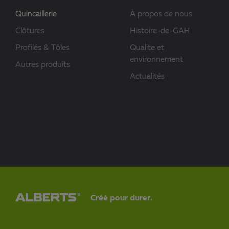
Quincaillerie
À propos de nous
Clôtures
Histoire-de-GAH
Profilés & Tôles
Qualite et
environnement
Autres produits
Actualités
Créé pour durer.