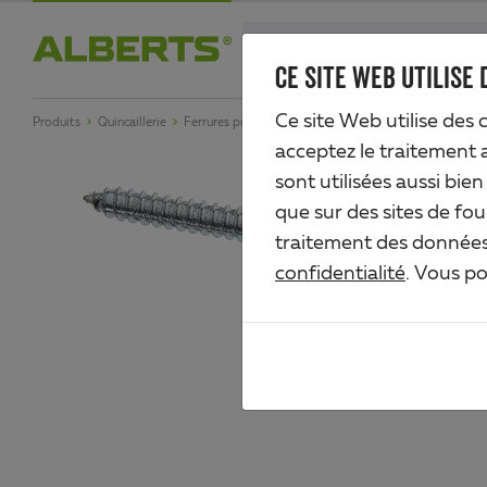
Skip
search
to
CE SITE WEB UTILISE 
Alberts
main
Ce site Web utilise des 
Produits
Quincaillerie
Ferrures pour balancement
Anneau de fixation
content
acceptez le traitement 
sont utilisées aussi bie
que sur des sites de fou
traitement des données 
confidentialité
. Vous p