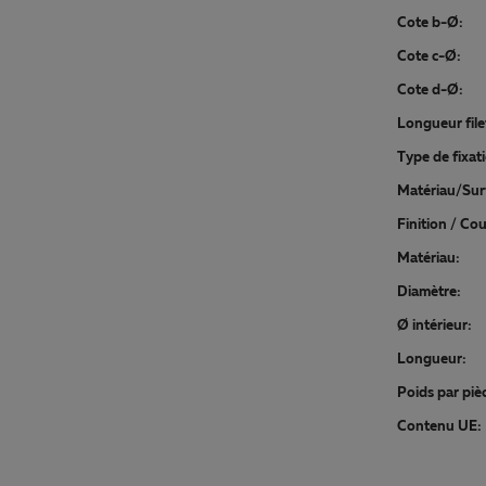
Cote b-Ø:
Cote c-Ø:
Cote d-Ø:
Longueur file
Type de fixat
Matériau/Sur
Finition / Cou
Matériau:
Diamètre:
Ø intérieur:
Longueur:
Poids par pièc
Contenu UE: