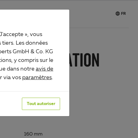

Carrière
FR
 J'accepte », vous
s tiers. Les données
 Alberts GmbH & Co. KG
EAU DE FIXATION
ions, y compris sur le
que dans notre
avis de
04419
er via vos
paramètres
.
urface:
 zinguée, à visser
Tout autoriser
160 mm