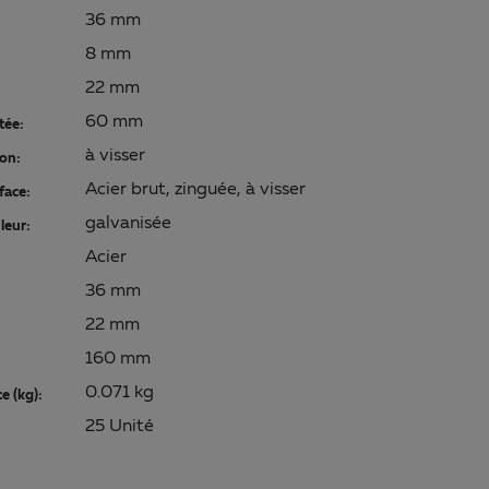
36 mm
8 mm
22 mm
60 mm
tée:
à visser
ion:
Acier brut, zinguée, à visser
face:
galvanisée
leur:
Acier
36 mm
22 mm
160 mm
0.071 kg
e (kg):
25 Unité