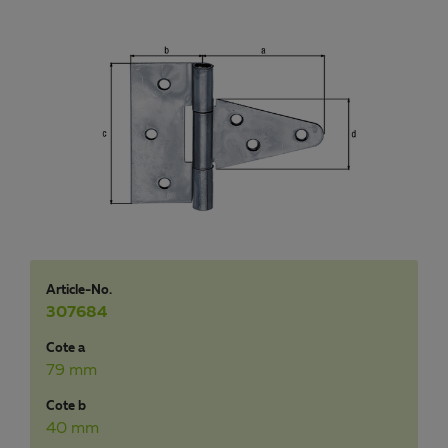
Article-No.
307684
Cote a
79 mm
Cote b
40 mm