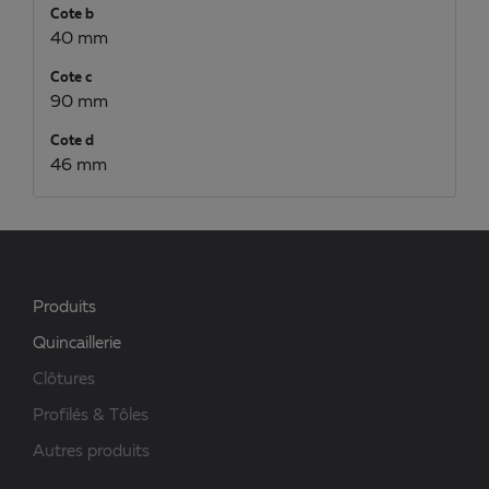
Cote b
40 mm
Cote c
90 mm
Cote d
46 mm
Produits
Quincaillerie
Clôtures
Profilés & Tôles
Autres produits