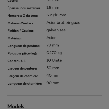
50 mm
Cote d:
1.8 mm
Épaisseur du matériau:
6 x Ø6 mm
Nombre x Ø du trou:
Acier brut, zinguée
Matériau/Surface:
galvanisée
Finition / Couleur:
Acier
Matériau:
79 mm
Longueur de penture:
0.170 kg
Poids par pièce (kg):
10 Unité
Contenu UE:
50 mm
Largeur de penture:
40 mm
Largeur de charnière:
90 mm
Longueur de charnière:
Models