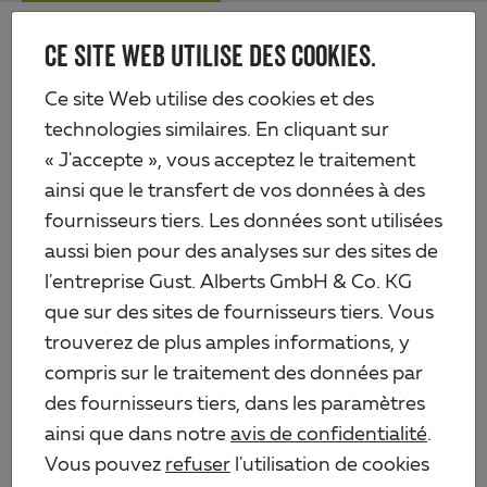
Skip
Me
to
CE SITE WEB UTILISE DES COOKIES.
Alberts
main
content
Produits
Quincaillerie
Ferrures pour caisses
Penture anglaise large
Ce site Web utilise des cookies et des
technologies similaires. En cliquant sur
« J'accepte », vous acceptez le traitement
ainsi que le transfert de vos données à des
fournisseurs tiers. Les données sont utilisées
aussi bien pour des analyses sur des sites de
l'entreprise Gust. Alberts GmbH & Co. KG
que sur des sites de fournisseurs tiers. Vous
trouverez de plus amples informations, y
compris sur le traitement des données par
des fournisseurs tiers, dans les paramètres
ainsi que dans notre
avis de confidentialité
.
Vous pouvez
refuser
l'utilisation de cookies