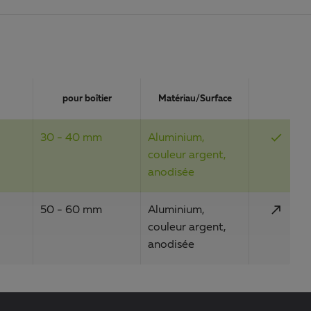
Action
pour boîtier
Matériau/Surface
done
30 - 40 mm
Aluminium,
couleur argent,
anodisée
call_made
50 - 60 mm
Aluminium,
couleur argent,
anodisée