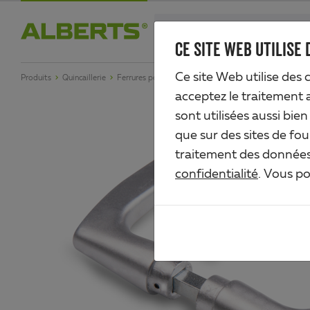
Skip
search
to
CE SITE WEB UTILISE 
Alberts
main
Ce site Web utilise des 
Produits
Quincaillerie
Ferrures pour portails en métal
Béquille
content
acceptez le traitement 
sont utilisées aussi bie
que sur des sites de fou
traitement des données 
confidentialité
. Vous p