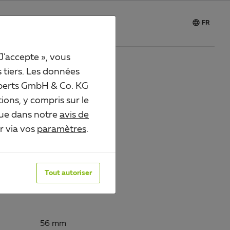

Carrière
FR
 J'accepte », vous
s tiers. Les données
 Alberts GmbH & Co. KG
UILLE
ions, y compris sur le
que dans notre
avis de
12647
er via vos
paramètres
.
urface:
 couleur argent, anodisée
Tout autoriser
56 mm