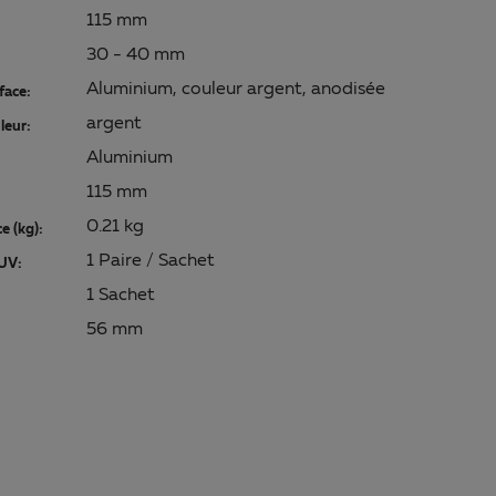
115 mm
30 - 40 mm
Aluminium, couleur argent, anodisée
face:
argent
leur:
Aluminium
115 mm
0.21 kg
e (kg):
1 Paire / Sachet
UV:
1 Sachet
56 mm