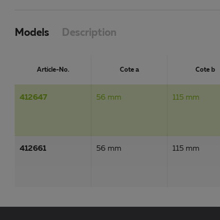
Models
Description
Article-No.
Cote a
Cote b
412647
56 mm
115 mm
412661
56 mm
115 mm