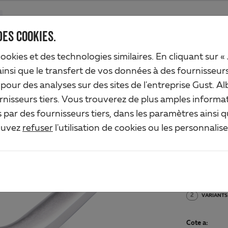
Produits
Société
Service de l'industrie
Solutions
Service
DES COOKIES.
cookies et des technologies similaires. En cliquant sur «
ainsi que le transfert de vos données à des fournisseur
n pour des analyses sur des sites de l'entreprise Gust.
BÉQ
rnisseurs tiers. Vous trouverez de plus amples informat
par des fournisseurs tiers, dans les paramètres ainsi 
Art.-No. 4
ouvez
refuser
l'utilisation de cookies ou les personnalis
Matériau/S
Aluminium,
2
VARIANTS
Cote a: