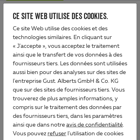
Skip
Me
to
CE SITE WEB UTILISE DES COOKIES.
Alberts
main
content
Produits
Quincaillerie
Ferrures pour portails en métal
Ce site Web utilise des cookies et des
Paumelle longue à souder
technologies similaires. En cliquant sur
« J'accepte », vous acceptez le traitement
ainsi que le transfert de vos données à des
fournisseurs tiers. Les données sont utilisées
aussi bien pour des analyses sur des sites de
l'entreprise Gust. Alberts GmbH & Co. KG
que sur des sites de fournisseurs tiers. Vous
trouverez de plus amples informations, y
compris sur le traitement des données par
des fournisseurs tiers, dans les paramètres
ainsi que dans notre
avis de confidentialité
.
Vous pouvez
refuser
l'utilisation de cookies