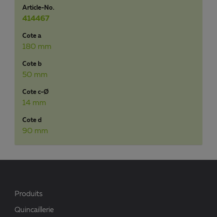
Article-No.
414467
Cote a
180 mm
Cote b
50 mm
Cote c-Ø
14 mm
Cote d
90 mm
Produits
Quincaillerie