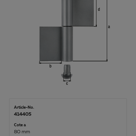
Article-No.
414405
Cote a
80 mm