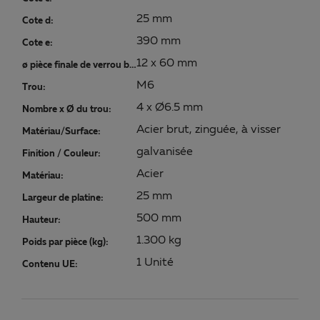
25 mm
Cote d:
390 mm
Cote e:
12 x 60 mm
ø pièce finale de verrou baïonnette:
M6
Trou:
4 x Ø6.5 mm
Nombre x Ø du trou:
Acier brut, zinguée, à visser
Matériau/Surface:
galvanisée
Finition / Couleur:
Acier
Matériau:
25 mm
Largeur de platine:
500 mm
Hauteur:
1.300 kg
Poids par pièce (kg):
1 Unité
Contenu UE: