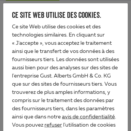
Skip
Me
to
CE SITE WEB UTILISE DES COOKIES.
Alberts
main
content
Produits
Quincaillerie
Ferrures pour portails en métal
Ce site Web utilise des cookies et des
Verrou baïonnette pour portails en bois et en métal
technologies similaires. En cliquant sur
« J'accepte », vous acceptez le traitement
ainsi que le transfert de vos données à des
fournisseurs tiers. Les données sont utilisées
aussi bien pour des analyses sur des sites de
l'entreprise Gust. Alberts GmbH & Co. KG
que sur des sites de fournisseurs tiers. Vous
trouverez de plus amples informations, y
compris sur le traitement des données par
des fournisseurs tiers, dans les paramètres
ainsi que dans notre
avis de confidentialité
.
Vous pouvez
refuser
l'utilisation de cookies