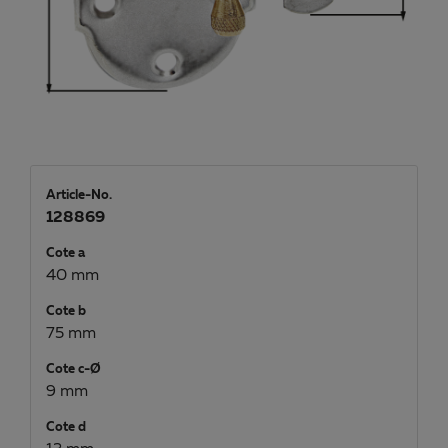
Article-No.
128869
Cote a
40 mm
Cote b
75 mm
Cote c-Ø
9 mm
Cote d