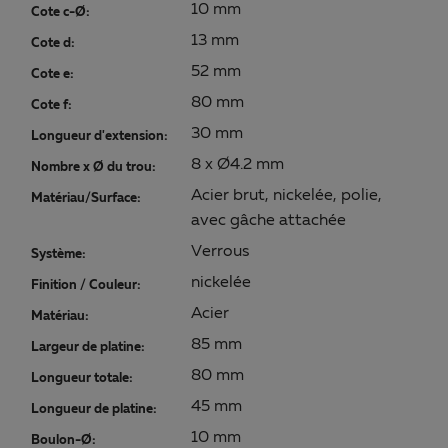
10 mm
Cote c-Ø:
13 mm
Cote d:
52 mm
Cote e:
80 mm
Cote f:
30 mm
Longueur d'extension:
8 x Ø4.2 mm
Nombre x Ø du trou:
Acier brut, nickelée, polie,
Matériau/Surface:
avec gâche attachée
Verrous
Système:
nickelée
Finition / Couleur:
Acier
Matériau:
85 mm
Largeur de platine:
80 mm
Longueur totale:
45 mm
Longueur de platine:
10 mm
Boulon-Ø: