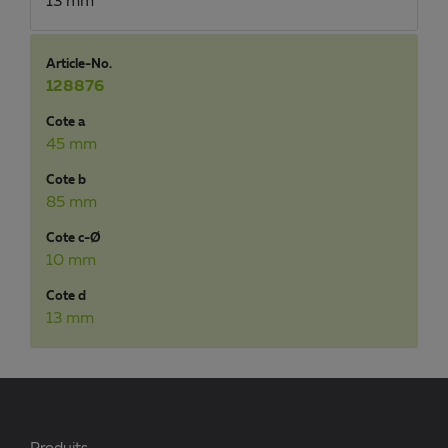
13 mm
Article-No.
128876
Cote a
45 mm
Cote b
85 mm
Cote c-Ø
10 mm
Cote d
13 mm