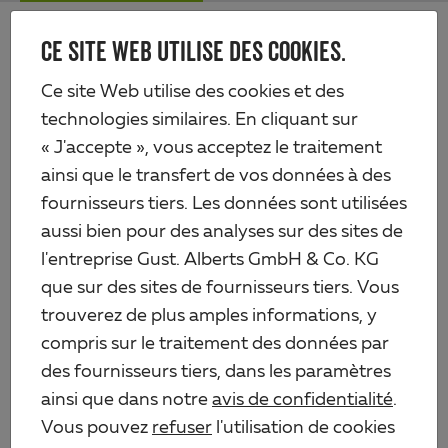
Skip
Me
to
CE SITE WEB UTILISE DES COOKIES.
Alberts
main
content
Produits
Quincaillerie
Verrous
Targette avec bouton en laiton
Ce site Web utilise des cookies et des
technologies similaires. En cliquant sur
« J'accepte », vous acceptez le traitement
ainsi que le transfert de vos données à des
fournisseurs tiers. Les données sont utilisées
aussi bien pour des analyses sur des sites de
l'entreprise Gust. Alberts GmbH & Co. KG
que sur des sites de fournisseurs tiers. Vous
trouverez de plus amples informations, y
compris sur le traitement des données par
des fournisseurs tiers, dans les paramètres
ainsi que dans notre
avis de confidentialité
.
Vous pouvez
refuser
l'utilisation de cookies