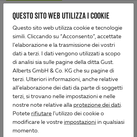
Skip
Me
to
QUESTO SITO WEB UTILIZZA I COOKIE
Alberts
main
content
Prodotti
Tecnologia di recinzione
Questo sito web utilizza cookie e tecnologie
Recinzioni a sbarra doppia e cancelli
Cancello a due ante Flexo, leggero
simili. Cliccando su “Acconsento”, accettate
l’elaborazione e la trasmissione dei vostri
dati a terzi. I dati vengono utilizzati a scopo
di analisi sia sulle pagine della ditta Gust.
Alberts GmbH & Co. KG che su pagine di
terzi. Ulteriori informazioni, anche relative
all’elaborazione dei dati da parte di soggetti
terzi, si trovano nelle impostazioni e nelle
nostre note relative alla
protezione dei dati
.
Potete
rifiutare
l’utilizzo dei cookie o
modificare le vostre
impostazioni
in qualsiasi
momento.