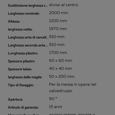
diviso al centro
Suddivisione larghezza cancello:
2000 mm
Larghezza nominale:
1200 mm
Altezza:
1970 mm
larghezza netta:
910 mm
Larghezza anta di cancello:
910 mm
Larghezza seconda anta di cancello:
1700 mm
Lunghezza pilastro:
60 x 60 mm
Spessore pilastro:
40 x 40 mm
Spessore telaio:
50 x 200 mm
larghezza delle maglie:
Per la messa in opera nel
Tipo di fissaggio:
calcestruzzo
90 °
Apertura:
15 anni
Articolo di garanzia: