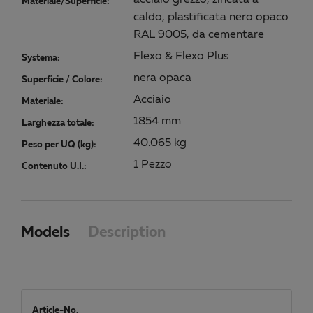
acciaio grezzo, zincata a
Materiale/Superficie:
caldo, plastificata nero opaco
RAL 9005, da cementare
Flexo & Flexo Plus
Systema:
nera opaca
Superficie / Colore:
Acciaio
Materiale:
1854 mm
Larghezza totale:
40.065 kg
Peso per UQ (kg):
1 Pezzo
Contenuto U.I.:
Models
Description
Article-No.