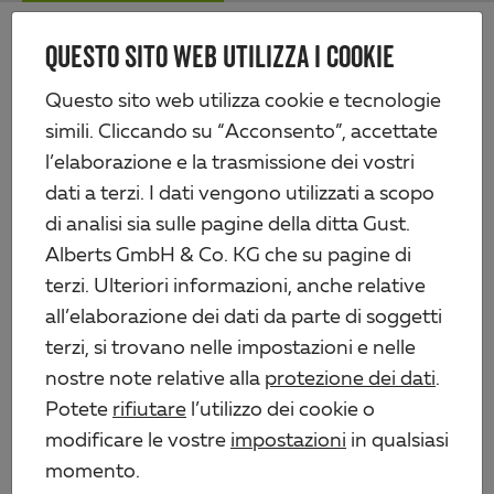
Skip
Me
to
QUESTO SITO WEB UTILIZZA I COOKIE
Alberts
main
content
Prodotti
Tecnologia di recinzione
Questo sito web utilizza cookie e tecnologie
Recinzioni a sbarra doppia e cancelli
Cancello a due ante Flexo, leggero
simili. Cliccando su “Acconsento”, accettate
l’elaborazione e la trasmissione dei vostri
dati a terzi. I dati vengono utilizzati a scopo
di analisi sia sulle pagine della ditta Gust.
Alberts GmbH & Co. KG che su pagine di
terzi. Ulteriori informazioni, anche relative
all’elaborazione dei dati da parte di soggetti
terzi, si trovano nelle impostazioni e nelle
nostre note relative alla
protezione dei dati
.
Potete
rifiutare
l’utilizzo dei cookie o
modificare le vostre
impostazioni
in qualsiasi
momento.