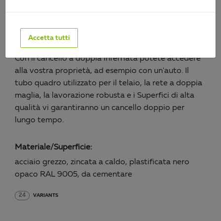
CANCELLO A DUE ANTE
FLEXO, LEGGERO
Accetta tutti
Art.-No. 626761
Con il cancello a doppia inferriata potete accedere
alla vostra proprietà, ad esempio con un'auto. Il
tubo quadro utilizzato per il telaio, la rete a doppia
maglia, la lavorazione robusta e i Superfici di alta
qualità vi garantiranno un cancello doppio per
lungo tempo.
Materiale/Superficie:
acciaio grezzo, zincata a caldo, plastificata nero
opaco RAL 9005, da cementare
24
VARIANTS