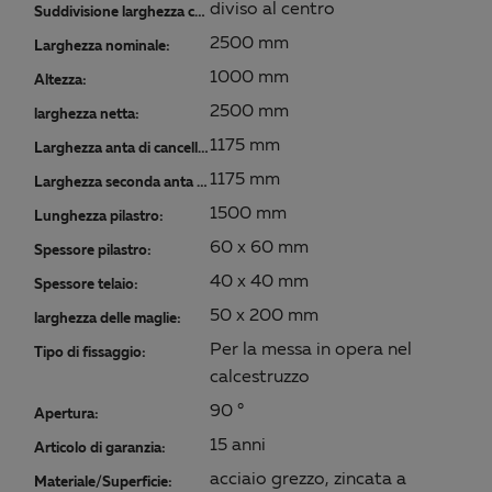
diviso al centro
Suddivisione larghezza cancello:
2500 mm
Larghezza nominale:
1000 mm
Altezza:
2500 mm
larghezza netta:
1175 mm
Larghezza anta di cancello:
1175 mm
Larghezza seconda anta di cancello:
1500 mm
Lunghezza pilastro:
60 x 60 mm
Spessore pilastro:
40 x 40 mm
Spessore telaio:
50 x 200 mm
larghezza delle maglie:
Per la messa in opera nel
Tipo di fissaggio:
calcestruzzo
90 °
Apertura:
15 anni
Articolo di garanzia:
acciaio grezzo, zincata a
Materiale/Superficie: