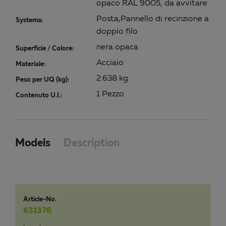
opaco RAL 9005, da avvitare
Posta,Pannello di recinzione a
Systema:
doppio filo
nera opaca
Superficie / Colore:
Acciaio
Materiale:
2.638 kg
Peso per UQ (kg):
1 Pezzo
Contenuto U.I.:
Models
Description
Article-No.
631376