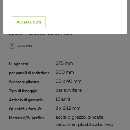
Art.-No. 631376
Materiale/Superficie:
Accetta tutti
acciaio grezzo, zincata sendzimir, plastificata nero
opaco RAL 9005, da avvitare
4
VARIANTS
875 mm
Lunghezza:
800 mm
per panelli di recinzione di un'altezza di:
60 x 40 mm
Spessore pilastro:
per avvitare
Tipo di fissaggio:
15 anni
Articolo di garanzia:
3 x Ø12 mm
Quantità x foro-Ø:
acciaio grezzo, zincata
Materiale/Superficie:
sendzimir, plastificata nero