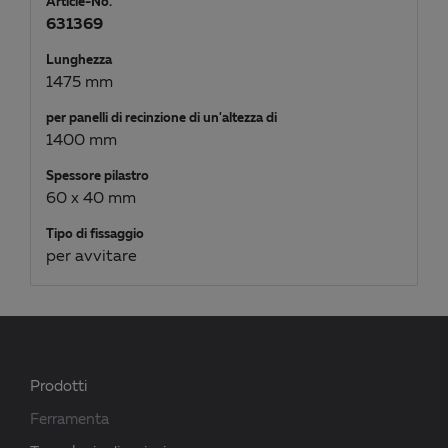
Article-No.
631369
Lunghezza
1475 mm
per panelli di recinzione di un'altezza di
1400 mm
Spessore pilastro
60 x 40 mm
Tipo di fissaggio
per avvitare
Prodotti
Ferramenta