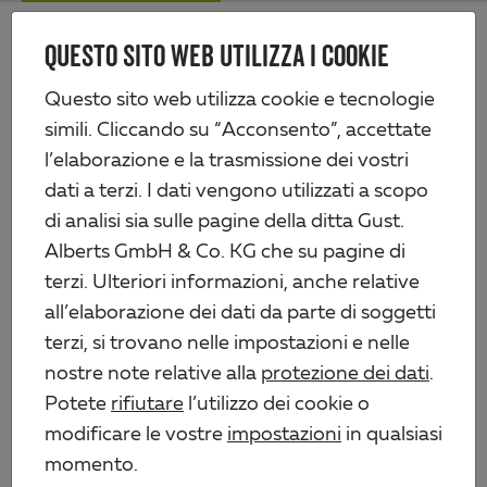
Skip
Me
to
QUESTO SITO WEB UTILIZZA I COOKIE
Alberts
main
content
Prodotti
Tecnologia di recinzione
Questo sito web utilizza cookie e tecnologie
Recinzioni a sbarra doppia e cancelli
simili. Cliccando su “Acconsento”, accettate
Palo di recinzione incl. linguetta di serraggio interna, accorciato, distanza
fori 400 mm
l’elaborazione e la trasmissione dei vostri
dati a terzi. I dati vengono utilizzati a scopo
di analisi sia sulle pagine della ditta Gust.
Alberts GmbH & Co. KG che su pagine di
PALO DI RECINZIONE INCL.
terzi. Ulteriori informazioni, anche relative
LINGUETTA DI SERRAGGIO
all’elaborazione dei dati da parte di soggetti
INTERNA, ACCORCIATO,
terzi, si trovano nelle impostazioni e nelle
nostre note relative alla
protezione dei dati
.
DISTANZA FORI 400 MM
Potete
rifiutare
l’utilizzo dei cookie o
modificare le vostre
impostazioni
in qualsiasi
Per il fissaggio con prese a terra drive-in o supporti
momento.
per pali