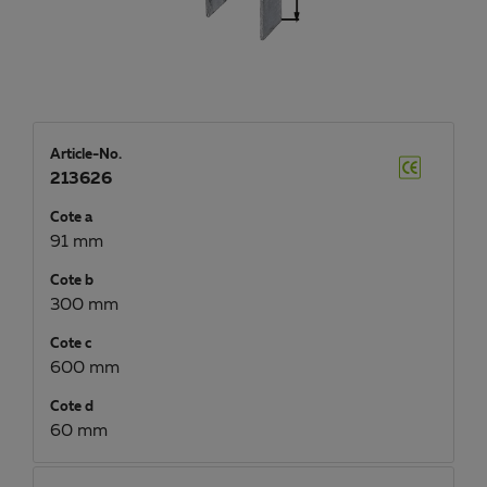
Article-No.
213626
Cote a
91 mm
Cote b
300 mm
Cote c
600 mm
Cote d
60 mm