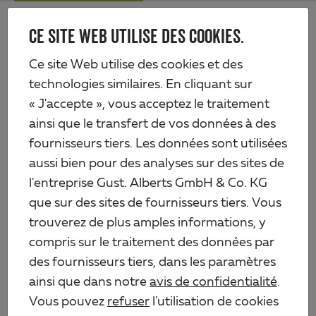
Skip
Me
to
CE SITE WEB UTILISE DES COOKIES.
Alberts
main
content
Produits
Quincaillerie
Ancres de poteau
Ancre de poteau en H
Ce site Web utilise des cookies et des
technologies similaires. En cliquant sur
« J'accepte », vous acceptez le traitement
ainsi que le transfert de vos données à des
fournisseurs tiers. Les données sont utilisées
aussi bien pour des analyses sur des sites de
l'entreprise Gust. Alberts GmbH & Co. KG
que sur des sites de fournisseurs tiers. Vous
trouverez de plus amples informations, y
compris sur le traitement des données par
des fournisseurs tiers, dans les paramètres
ainsi que dans notre
avis de confidentialité
.
Vous pouvez
refuser
l'utilisation de cookies