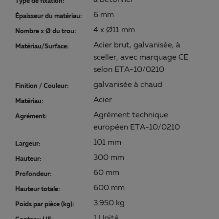
à bétonner
Type de fixation:
6 mm
Épaisseur du matériau:
4 x Ø11 mm
Nombre x Ø du trou:
Acier brut, galvanisée, à
Matériau/Surface:
sceller, avec marquage CE
selon ETA-10/0210
galvanisée à chaud
Finition / Couleur:
Acier
Matériau:
Agrément technique
Agrément:
européen ETA-10/0210
101 mm
Largeur:
300 mm
Hauteur:
60 mm
Profondeur:
600 mm
Hauteur totale:
3.950 kg
Poids par pièce (kg):
1 Unité