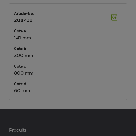
Article-No.
208431
Cote a
141 mm
Cote b
300 mm
Cote c
800 mm
Cote d
60 mm
Produits