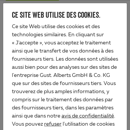
Skip
Me
to
CE SITE WEB UTILISE DES COOKIES.
Alberts
main
content
Produits
Quincaillerie
Ancres de poteau
Ancre de poteau en H
Ce site Web utilise des cookies et des
technologies similaires. En cliquant sur
« J'accepte », vous acceptez le traitement
ainsi que le transfert de vos données à des
fournisseurs tiers. Les données sont utilisées
aussi bien pour des analyses sur des sites de
l'entreprise Gust. Alberts GmbH & Co. KG
que sur des sites de fournisseurs tiers. Vous
trouverez de plus amples informations, y
compris sur le traitement des données par
des fournisseurs tiers, dans les paramètres
ainsi que dans notre
avis de confidentialité
.
Vous pouvez
refuser
l'utilisation de cookies