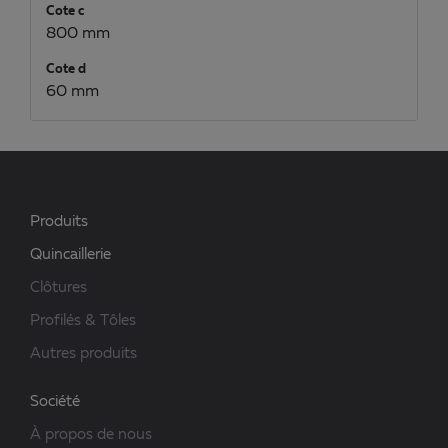
Cote c
800 mm
Cote d
60 mm
Produits
Quincaillerie
Clôtures
Profilés & Tôles
Autres produits
Société
À propos de nous