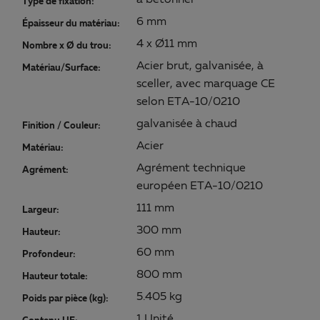
à bétonner
Type de fixation:
6 mm
Épaisseur du matériau:
4 x Ø11 mm
Nombre x Ø du trou:
Acier brut, galvanisée, à
Matériau/Surface:
sceller, avec marquage CE
selon ETA-10/0210
galvanisée à chaud
Finition / Couleur:
Acier
Matériau:
Agrément technique
Agrément:
européen ETA-10/0210
111 mm
Largeur:
300 mm
Hauteur:
60 mm
Profondeur:
800 mm
Hauteur totale:
5.405 kg
Poids par pièce (kg):
1 Unité