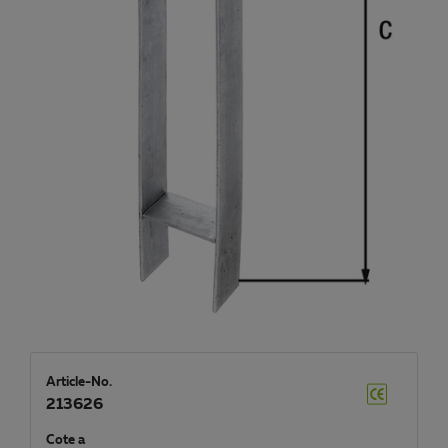
Article-No.
213626
Cote a