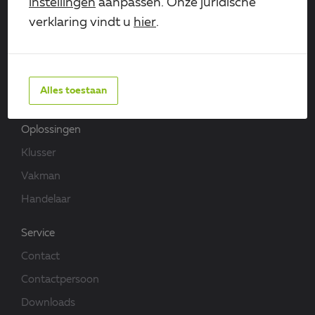
instellingen
aanpassen. Onze juridische
verklaring vindt u
hier
.
Bedrijf
Over ons
De geschiedenis van Alberts
Alles toestaan
Kwaliteit en milieu
Oplossingen
Klusser
Vakman
Handelaar
Service
Contact
Contactpersoon
Downloads