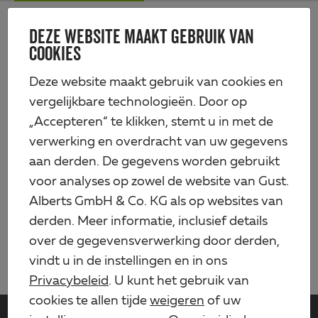
Skip
Me
to
DEZE WEBSITE MAAKT GEBRUIK VAN
Alberts
main
COOKIES
content
Deze website maakt gebruik van cookies en
INFORMATIE OVER
vergelijkbare technologieën. Door op
GEGEVENSVERWERKING
„Accepteren“ te klikken, stemt u in met de
verwerking en overdracht van uw gegevens
aan derden. De gegevens worden gebruikt
voor analyses op zowel de website van Gust.
Informatie over de verwerking van
Alberts GmbH & Co. KG als op websites van
persoonsgegevens overeenkomstig de EU-
derden. Meer informatie, inclusief details
Algemene Verordening Gegevensbescherming
(AVG) voor zakenpartners en belanghebbenden
over de gegevensverwerking door derden,
2 MB
vindt u in de instellingen en in ons
Privacybeleid
. U kunt het gebruik van
cookies te allen tijde
weigeren
of uw