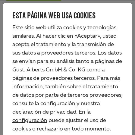
Skip
Me
to
ESTA PÁGINA WEB USA COOKIES
Alberts
main
content
Productos
Perfiles y chapas
Perfiles de plástico
Perfil en ángulo
Este sitio web utiliza cookies y tecnologías
similares. Al hacer clic en «Aceptar», usted
acepta el tratamiento y la transmisión de
sus datos a proveedores terceros. Los datos
se envían para su análisis tanto a páginas de
Gust. Alberts GmbH & Co. KG como a
páginas de proveedores terceros. Para más
información, también sobre el tratamiento
de datos por parte de terceros proveedores,
consulte la configuración y nuestra
declaración de privacidad
. En la
configuración
puede ajustar el uso de
cookies o
rechazarlo
en todo momento.