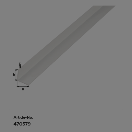
Article-No.
470579