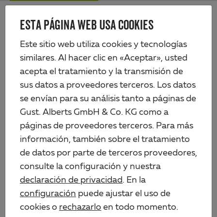
Skip
Me
to
ESTA PÁGINA WEB USA COOKIES
Alberts
main
content
Productos
Perfiles y chapas
Perfiles de plástico
Perfil en ángulo
Este sitio web utiliza cookies y tecnologías
similares. Al hacer clic en «Aceptar», usted
acepta el tratamiento y la transmisión de
sus datos a proveedores terceros. Los datos
se envían para su análisis tanto a páginas de
Gust. Alberts GmbH & Co. KG como a
páginas de proveedores terceros. Para más
información, también sobre el tratamiento
de datos por parte de terceros proveedores,
consulte la configuración y nuestra
declaración de privacidad
. En la
configuración
puede ajustar el uso de
cookies o
rechazarlo
en todo momento.