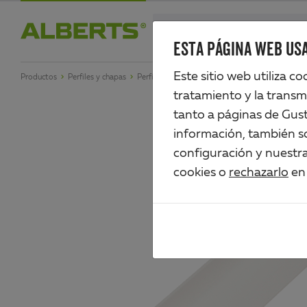
Skip
search
to
ESTA PÁGINA WEB USA
Alberts
main
Este sitio web utiliza c
Productos
Perfiles y chapas
Perfiles de plástico
Perfil en ángulo
content
tratamiento y la transm
tanto a páginas de Gus
información, también so
configuración y nuestr
cookies o
rechazarlo
en