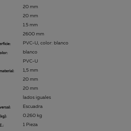
20 mm
20 mm
1.5 mm
2600 mm
PVC-U, color: blanco
rficie:
blanco
olor:
PVC-U
1,5 mm
material:
20 mm
20 mm
lados iguales
Escuadra
versal:
0.260 kg
kg):
1 Pieza
E.: