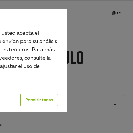

vicio
Carrera
ES
, usted acepta el
 envían para su análisis
res terceros. Para más
FIL EN ÁNGULO
veedores, consulte la
justar el uso de
78766
perficie:
Permitir todas
 color: blanco
S