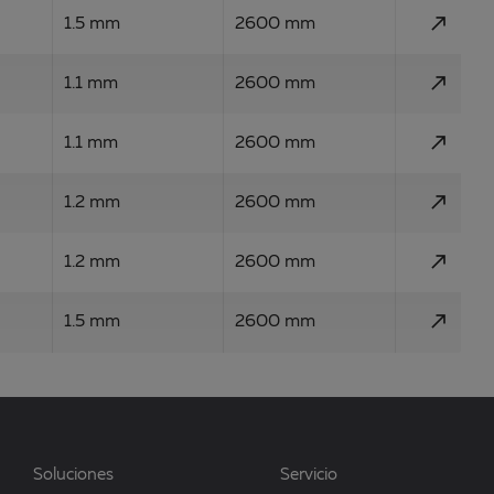
call_made
1.5 mm
2600 mm
call_made
1.1 mm
2600 mm
call_made
1.1 mm
2600 mm
call_made
1.2 mm
2600 mm
call_made
1.2 mm
2600 mm
call_made
1.5 mm
2600 mm
Soluciones
Servicio