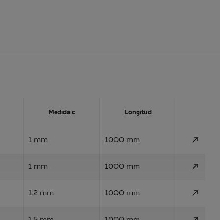
Action
Medida c
Longitud
call_made
1 mm
1000 mm
call_made
1 mm
1000 mm
call_made
1.2 mm
1000 mm
call_made