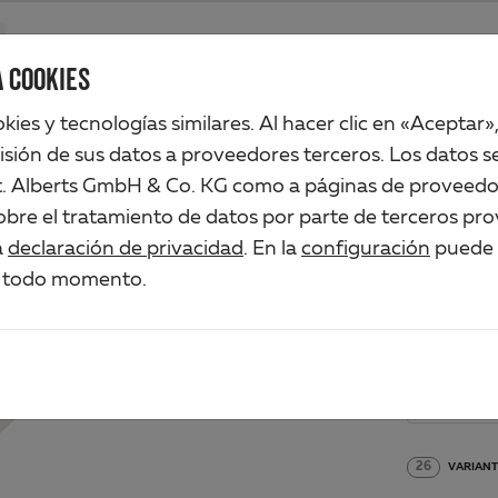
Productos
Compañia
Comercio industrial
Soluciones
Ser
 COOKIES
ookies y tecnologías similares. Al hacer clic en «Aceptar»
isión de sus datos a proveedores terceros. Los datos se
t. Alberts GmbH & Co. KG como a páginas de proveedo
PER
bre el tratamiento de datos por parte de terceros pro
a
declaración de privacidad
. En la
configuración
puede a
Art.-No. 4
 todo momento.
Material/Su
PVC-U,
26
VARIANT