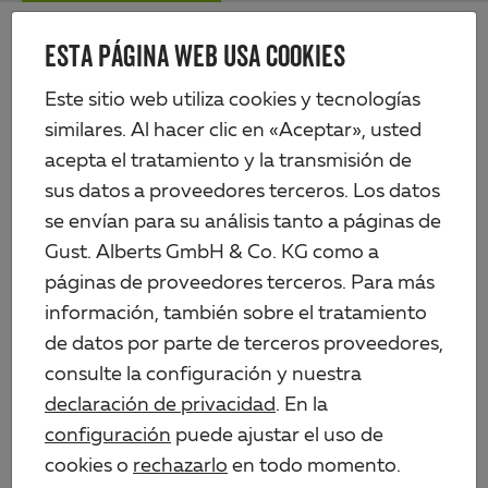
Skip
Me
to
ESTA PÁGINA WEB USA COOKIES
Alberts
main
content
Productos
Perfiles y chapas
Perfiles de plástico
Perfil en ángulo
Este sitio web utiliza cookies y tecnologías
similares. Al hacer clic en «Aceptar», usted
acepta el tratamiento y la transmisión de
sus datos a proveedores terceros. Los datos
se envían para su análisis tanto a páginas de
Gust. Alberts GmbH & Co. KG como a
páginas de proveedores terceros. Para más
información, también sobre el tratamiento
de datos por parte de terceros proveedores,
consulte la configuración y nuestra
declaración de privacidad
. En la
configuración
puede ajustar el uso de
cookies o
rechazarlo
en todo momento.