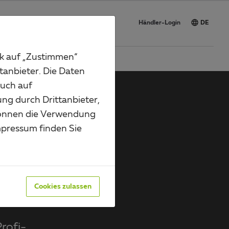

vice
Karriere
Händler-Login
DE
ck auf „Zustimmen“
tanbieter. Die Daten
auch auf
ung durch Drittanbieter,
können die Verwendung
pressum finden Sie
Cookies zulassen
rofi-