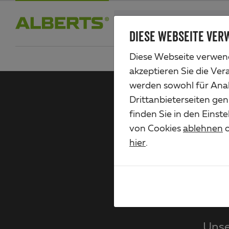
Zum
search
Haupt-
DIESE WEBSEITE VER
Alberts
Inhalt
Diese Webseite verwend
akzeptieren Sie die Ver
werden sowohl für Anal
Drittanbieterseiten gen
finden Sie in den Einst
von Cookies
ablehnen
o
hier
.
Unse