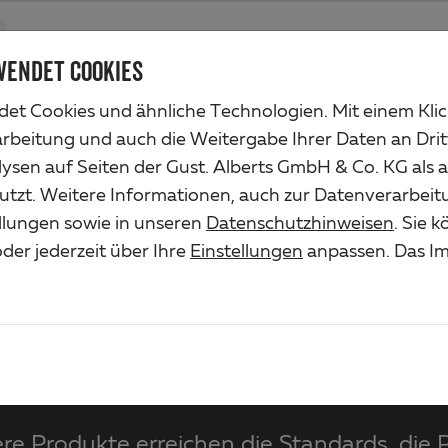
Produkte
Unternehmen
Industrieservice
Lösungen
Ser
WENDET COOKIES
et Cookies und ähnliche Technologien. Mit einem Kli
HEIMWERKER
HANDWERKER
HÄNDLER
arbeitung und auch die Weitergabe Ihrer Daten an Drit
ysen auf Seiten der Gust. Alberts GmbH & Co. KG als 
utzt. Weitere Informationen, auch zur Datenverarbeit
ellungen sowie in unseren
Datenschutzhinweisen
. Sie 
der jederzeit über Ihre
Einstellungen
anpassen. Das Im
Lösungen für
HANDWERKER
re Produkte erreichen die Standards, die P