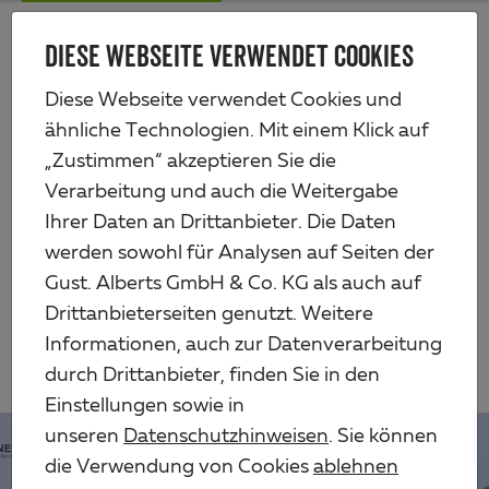
Zum
Me
Haupt-
DIESE WEBSEITE VERWENDET COOKIES
Alberts
Inhalt
Alle
Workshops
Aktuelles
Diese Webseite verwendet Cookies und
ähnliche Technologien. Mit einem Klick auf
Stories
„Zustimmen“ akzeptieren Sie die
Verarbeitung und auch die Weitergabe
Ihrer Daten an Drittanbieter. Die Daten
Seite 2 von 13
werden sowohl für Analysen auf Seiten der
Gust. Alberts GmbH & Co. KG als auch auf
Drittanbieterseiten genutzt. Weitere
Informationen, auch zur Datenverarbeitung
…
Vorherige
1
2
3
Nächste
durch Drittanbieter, finden Sie in den
Einstellungen sowie in
unseren
Datenschutzhinweisen
. Sie können
die Verwendung von Cookies
ablehnen