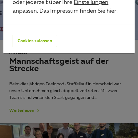
oder jederzeit über Ihre
Einstellungen
anpassen. Das Impressum finden Sie
hier
.
Cookies zulassen
AKTUELLES
Mannschaftsgeist auf der
Strecke
Beim diesjährigen Feelgood-Staffellauf in Herscheid war
unser Unternehmen gleich doppelt vertreten: Mit zwei
Teams sind wir an den Start gegangen und…
Weiterlesen