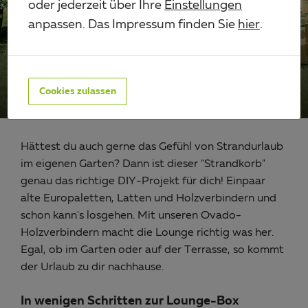
Workshop
oder jederzeit über Ihre
Einstellungen
anpassen. Das Impressum finden Sie
hier
.
LOUNGE-BOX FÜR GARTEN
ODER TERRASSE
Cookies zulassen
Hättest du auch gerne das Gefühl von Strandurlaub
im eigenen Garten? Dann ist dieser "Strandkorb"
genau das richtige DIY-Projekt für dich! Einpaar
alte Europaletten, Latten und Holzverbindern und
schon kann's losgehen. Mit unseren Ovado-
Holzverbindern macht die Lounge richtig was her.
Egal, ob im Garten oder auf der Terrasse, so kommt
der Urlaub zu dir nachhause.
In wenigen Schritten zur Lounge-Box